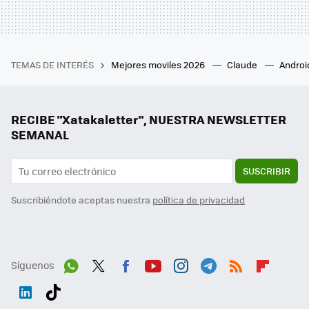
TEMAS DE INTERÉS
Mejores moviles 2026
Claude
Androi
RECIBE "Xatakaletter", NUESTRA NEWSLETTER
SEMANAL
SUSCRIBIR
Suscribiéndote aceptas nuestra
política de privacidad
Síguenos
Wh
Twit
Fac
You
Inst
Tele
RSS
Flip
ats
ter
ebo
tub
agr
gra
boa