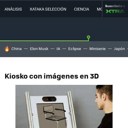
Suscríbete a
ANÁLISIS
XATAKA SELECCIÓN
CIENCIA
MOVILIDAD
HOY SE HABLA DE
China
Elon Musk
IA
Eclipse
Miniserie
Japón
Kiosko con imágenes en 3D