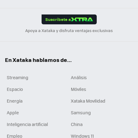
Link
Tikt
App
ok
e
am
m
rd
edI
ok
Suscríbete a
n
Apoya a Xataka y disfruta ventajas exclusivas
En Xataka hablamos de...
Streaming
Análisis
Espacio
Móviles
Energía
Xataka Movilidad
Apple
Samsung
Inteligencia artificial
China
Empleo
Windows 11