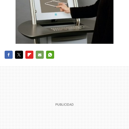
FACEBOOK
TWITTER
FLIPBOARD
E-
WHATSAPP
MAIL