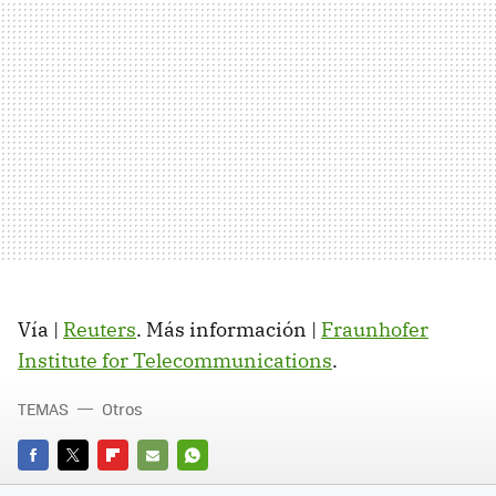
Vía |
Reuters
. Más información |
Fraunhofer
Institute for Telecommunications
.
TEMAS
Otros
FACEBOOK
TWITTER
FLIPBOARD
E-
WHATSAPP