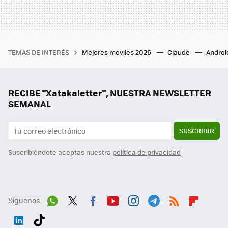
TEMAS DE INTERÉS
Mejores moviles 2026
Claude
Androi
RECIBE "Xatakaletter", NUESTRA NEWSLETTER
SEMANAL
SUSCRIBIR
Suscribiéndote aceptas nuestra
política de privacidad
Síguenos
Wh
Twit
Fac
You
Inst
Tele
RSS
Flip