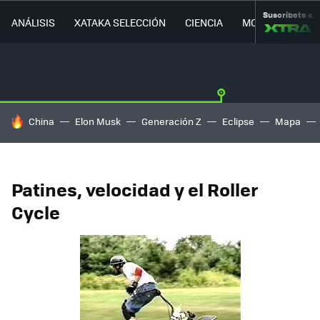
Suscríbete a
ANÁLISIS
XATAKA SELECCIÓN
CIENCIA
MOVILIDAD
HOY SE HABLA DE
China
Elon Musk
Generación Z
Eclipse
Mapa
Patines, velocidad y el Roller
Cycle