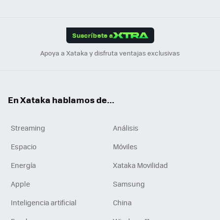
ats
ter
ebo
tub
agr
gra
boa
Link
Tikt
App
ok
e
am
m
rd
edI
ok
Suscríbete a
n
Apoya a Xataka y disfruta ventajas exclusivas
En Xataka hablamos de...
Streaming
Análisis
Espacio
Móviles
Energía
Xataka Movilidad
Apple
Samsung
Inteligencia artificial
China