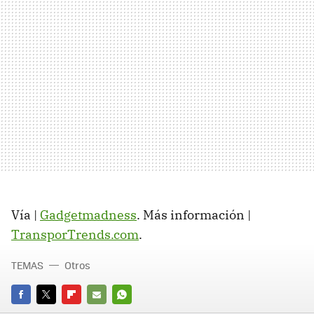
Vía |
Gadgetmadness
. Más información |
TransporTrends.com
.
TEMAS
Otros
FACEBOOK
TWITTER
FLIPBOARD
E-
WHATSAPP