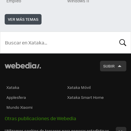
Empleo
Windows 11
VER MÁS TEMAS
BUSCA
SUBIR
Xataka
Xataka Móvil
Applesfera
Xataka Smart Home
Mundo Xiaomi
Otras publicaciones de Webedia
Utilizamos cookies de terceros para generar estadísticas