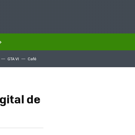
GTA VI
Café
gital de