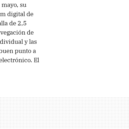
a mayo, su
m digital de
lla de 2,5
avegación de
dividual y las
 buen punto a
electrónico. El