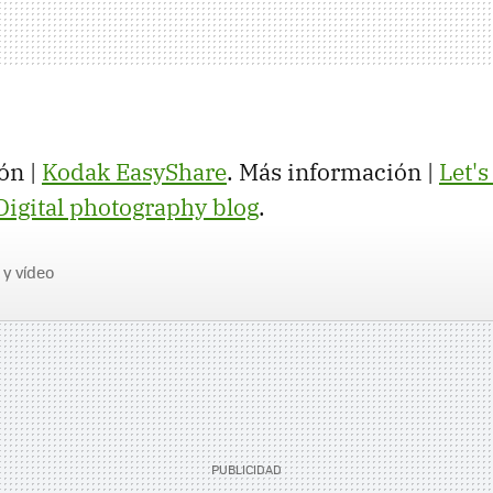
ón |
Kodak EasyShare
. Más información |
Let's
Digital photography blog
.
 y vídeo