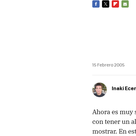
FACEBOOK
TWITTER
FLIPBOARD
E-
MAIL
15 Febrero 2005
Inaki Ece
Ahora es muy s
con tener un a
mostrar. En es