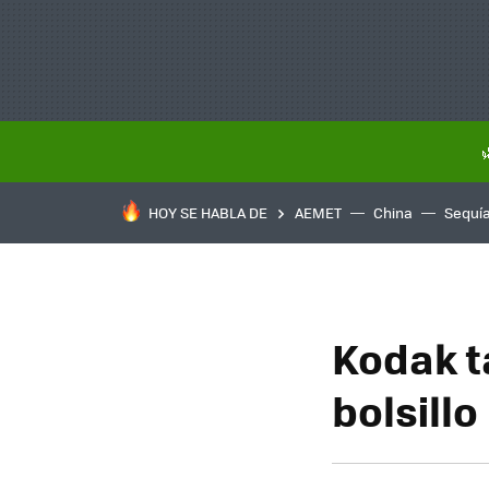
HOY SE HABLA DE
AEMET
China
Sequí
Kodak t
bolsillo