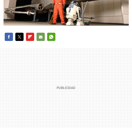
FACEBOOK
TWITTER
FLIPBOARD
E-
WHATSAPP
MAIL