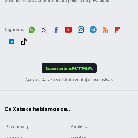
Suscribiéndote aceptas nuestra
política de privacidad
Síguenos
Wh
Twit
Fac
You
Inst
Tele
RSS
Flip
ats
ter
ebo
tub
agr
gra
boa
Link
Tikt
App
ok
e
am
m
rd
edI
ok
Suscríbete a
n
Apoya a Xataka y disfruta ventajas exclusivas
En Xataka hablamos de...
Streaming
Análisis