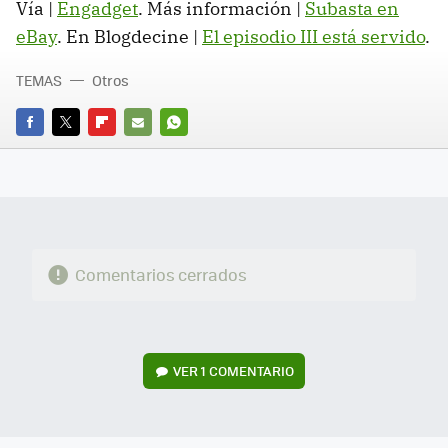
Vía |
Engadget
. Más información |
Subasta en
eBay
. En Blogdecine |
El episodio III está servido
.
TEMAS
Otros
FACEBOOK
TWITTER
FLIPBOARD
E-
WHATSAPP
MAIL
Comentarios cerrados
VER
1 COMENTARIO