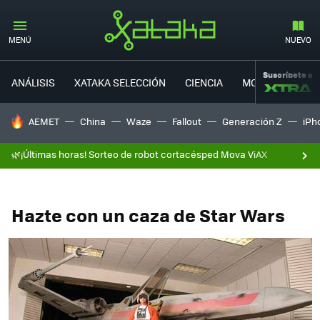
MENÚ
NUEVO
Suscríbete a
ANÁLISIS
XATAKA SELECCIÓN
CIENCIA
MOVILIDAD
HOY SE HABLA DE
AEMET
China
Waze
Fallout
Generación Z
iPh
🌿¡Últimas horas! Sorteo de robot cortacésped Mova ViAX
Hazte con un caza de Star Wars