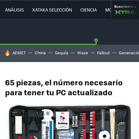
Suscríbete a
ANÁLISIS
XATAKA SELECCIÓN
CIENCIA
MOVILIDAD
HOY SE HABLA DE
AEMET
China
Sequía
Waze
Fallout
Generació
65 piezas, el número necesario
para tener tu PC actualizado