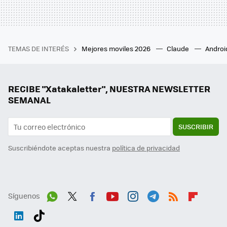
TEMAS DE INTERÉS
Mejores moviles 2026
Claude
Androi
RECIBE "Xatakaletter", NUESTRA NEWSLETTER
SEMANAL
SUSCRIBIR
Suscribiéndote aceptas nuestra
política de privacidad
Síguenos
Wh
Twit
Fac
You
Inst
Tele
RSS
Flip
ats
ter
ebo
tub
agr
gra
boa