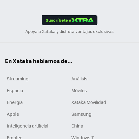
Link
Tikt
App
ok
e
am
m
rd
edI
ok
Suscríbete a
n
Apoya a Xataka y disfruta ventajas exclusivas
En Xataka hablamos de...
Streaming
Análisis
Espacio
Móviles
Energía
Xataka Movilidad
Apple
Samsung
Inteligencia artificial
China
Empleo
Windows 11