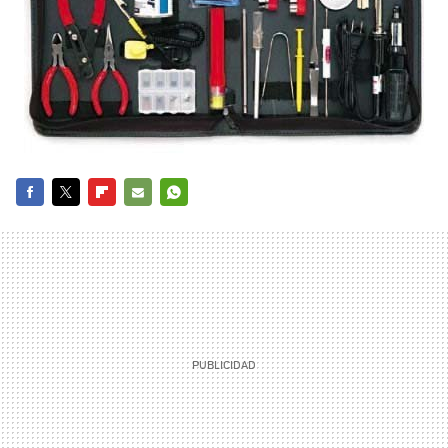
FACEBOOK
TWITTER
FLIPBOARD
E-
WHATSAPP
MAIL