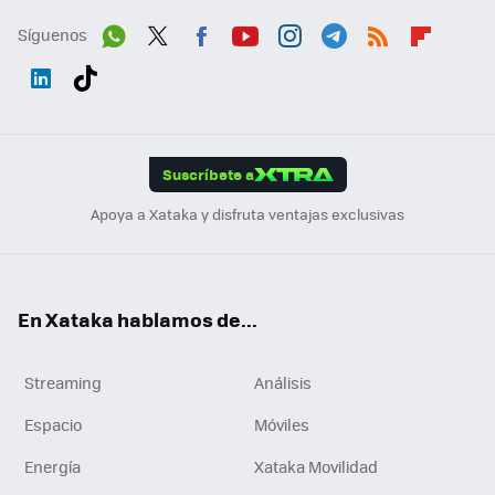
Síguenos
Wh
Twit
Fac
You
Inst
Tele
RSS
Flip
ats
ter
ebo
tub
agr
gra
boa
Link
Tikt
App
ok
e
am
m
rd
edI
ok
Suscríbete a
n
Apoya a Xataka y disfruta ventajas exclusivas
En Xataka hablamos de...
Streaming
Análisis
Espacio
Móviles
Energía
Xataka Movilidad