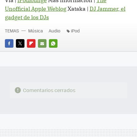
Vía |
iPodlounge
Más información |
The
Unofficial Apple Weblog
Xataka |
DJ Jammer, el
gadget de los DJs
TEMAS
Música
Audio
iPod
FACEBOOK
TWITTER
FLIPBOARD
E-
WHATSAPP
MAIL
Comentarios cerrados