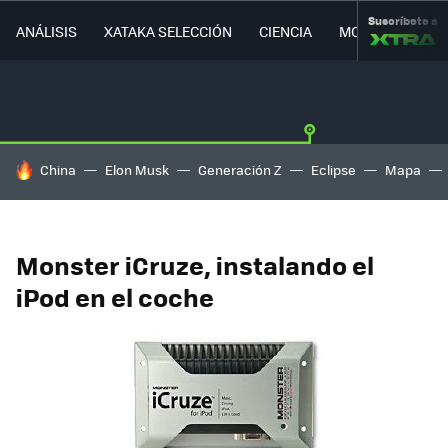
Suscríbete a
ANÁLISIS
XATAKA SELECCIÓN
CIENCIA
MOVILIDAD
HOY SE HABLA DE
China
Elon Musk
Generación Z
Eclipse
Mapa
Monster iCruze, instalando el
iPod en el coche