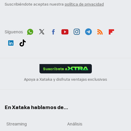
Suscribiéndote aceptas nuestra
política de privacidad
Síguenos
Wh
Twit
Fac
You
Inst
Tele
RSS
Flip
ats
ter
ebo
tub
agr
gra
boa
Link
Tikt
App
ok
e
am
m
rd
edI
ok
Suscríbete a
n
Apoya a Xataka y disfruta ventajas exclusivas
En Xataka hablamos de...
Streaming
Análisis