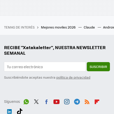
TEMAS DE INTERÉS
Mejores moviles 2026
Claude
Androi
RECIBE "Xatakaletter", NUESTRA NEWSLETTER
SEMANAL
SUSCRIBIR
Suscribiéndote aceptas nuestra
política de privacidad
Síguenos
Wh
Twit
Fac
You
Inst
Tele
RSS
Flip