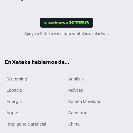
ats
ter
ebo
tub
agr
gra
boa
Link
Tikt
App
ok
e
am
m
rd
edI
ok
Suscríbete a
n
Apoya a Xataka y disfruta ventajas exclusivas
En Xataka hablamos de...
Streaming
Análisis
Espacio
Móviles
Energía
Xataka Movilidad
Apple
Samsung
Inteligencia artificial
China