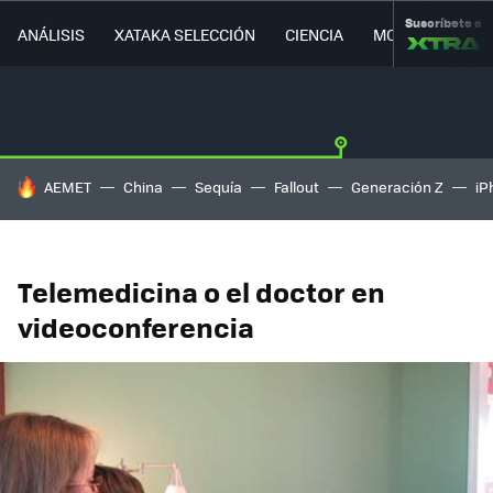
Suscríbete a
ANÁLISIS
XATAKA SELECCIÓN
CIENCIA
MOVILIDAD
HOY SE HABLA DE
AEMET
China
Sequía
Fallout
Generación Z
iP
Telemedicina o el doctor en
videoconferencia