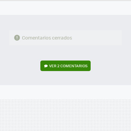
FACEBOOK
TWITTER
FLIPBOARD
E-
WHATSAPP
MAIL
Comentarios cerrados
VER
2 COMENTARIOS