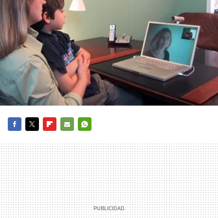
FACEBOOK
TWITTER
FLIPBOARD
E-
WHATSAPP
MAIL