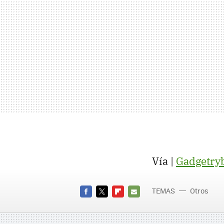
Vía |
Gadgetry
TEMAS
Otros
FACEBOOK
TWITTER
FLIPBOARD
E-
MAIL