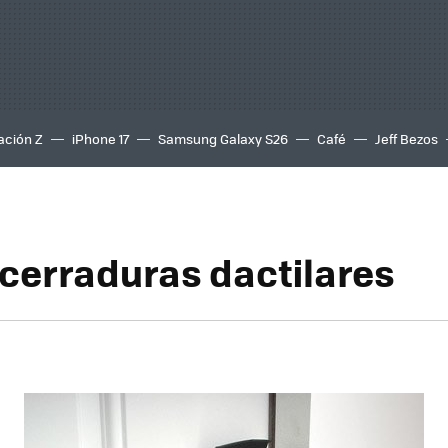
ación Z
iPhone 17
Samsung Galaxy S26
Café
Jeff Bezos
cerraduras dactilares