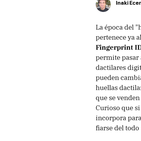
Inaki Ece
La época del "
pertenece ya a
Fingerprint I
permite pasar 
dactilares dig
pueden cambia
huellas dactila
que se venden 
Curioso que si 
incorpora para
fiarse del tod