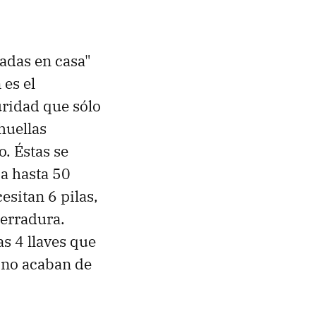
dadas en casa"
 es el
uridad que sólo
huellas
. Éstas se
a hasta 50
esitan 6 pilas,
cerradura.
as 4 llaves que
 no acaban de