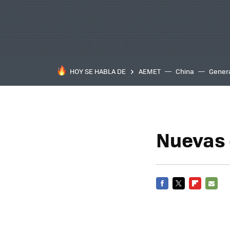
HOY SE HABLA DE
AEMET
China
Gener
Nuevas 
FACEBOOK
TWITTER
FLIPBOARD
E-
MAIL