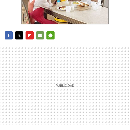
FACEBOOK
TWITTER
FLIPBOARD
E-
WHATSAPP
MAIL