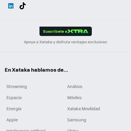
Wh
Twit
Fac
You
Inst
Tele
RSS
Flip
ats
ter
ebo
tub
agr
gra
boa
Link
Tikt
App
ok
e
am
m
rd
edI
ok
Suscríbete a
n
Apoya a Xataka y disfruta ventajas exclusivas
En Xataka hablamos de...
Streaming
Análisis
Espacio
Móviles
Energía
Xataka Movilidad
Apple
Samsung
Inteligencia artificial
China