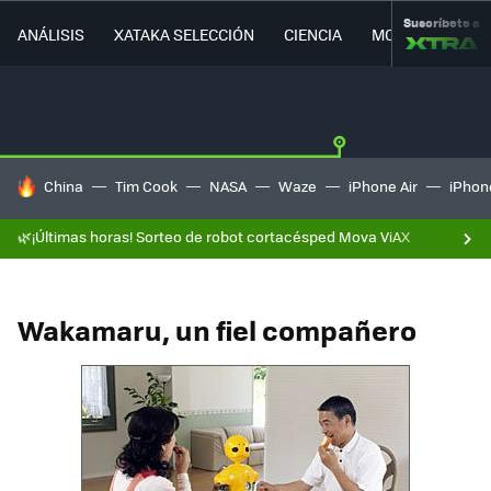
Suscríbete a
ANÁLISIS
XATAKA SELECCIÓN
CIENCIA
MOVILIDAD
HOY SE HABLA DE
China
Tim Cook
NASA
Waze
iPhone Air
iPhone
🌿¡Últimas horas! Sorteo de robot cortacésped Mova ViAX
Wakamaru, un fiel compañero