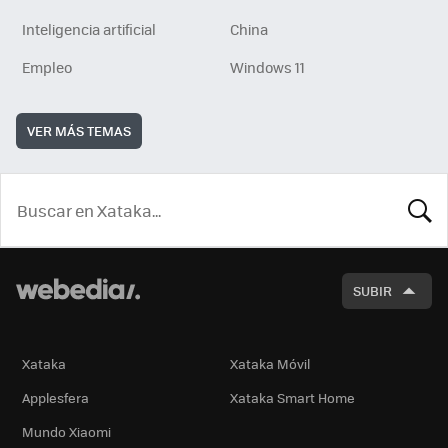
Inteligencia artificial
China
Empleo
Windows 11
VER MÁS TEMAS
BUSCA
SUBIR
Xataka
Xataka Móvil
Applesfera
Xataka Smart Home
Mundo Xiaomi