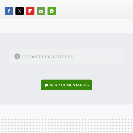
FACEBOOK
TWITTER
FLIPBOARD
E-
WHATSAPP
MAIL
Comentarios cerrados
VER
7 COMENTARIOS