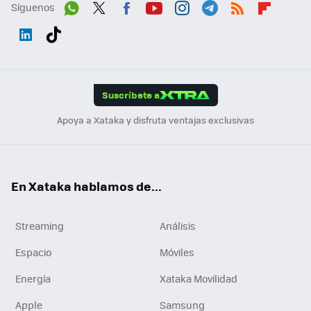
Síguenos
Wh
Twit
Fac
You
Inst
Tele
RSS
Flip
ats
ter
ebo
tub
agr
gra
boa
Link
Tikt
App
ok
e
am
m
rd
edI
ok
Suscríbete a
n
Apoya a Xataka y disfruta ventajas exclusivas
En Xataka hablamos de...
Streaming
Análisis
Espacio
Móviles
Energía
Xataka Movilidad
Apple
Samsung