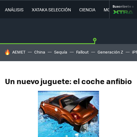
Suscríbete a
ANÁLISIS
XATAKA SELECCIÓN
CIENCIA
MOVILIDAD
HOY SE HABLA DE
AEMET
China
Sequía
Fallout
Generación Z
iP
Un nuevo juguete: el coche anfibio