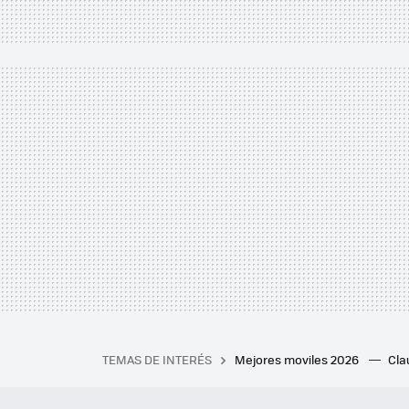
TEMAS DE INTERÉS
Mejores moviles 2026
Cl
iPhone plegable
Playstat
Mejores smartwatch
Auri