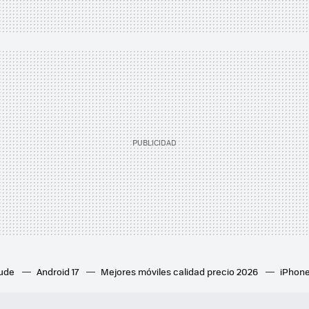
aude
Android 17
Mejores móviles calidad precio 2026
iPhone
ion 6
Mejores ventiladores de techo
Mejores aires acondicion
culares inalámbricos
Eclipse de sol 2026
Orden Marvel