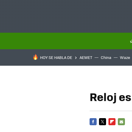
HOY SE HABLA DE
AEMET
China
Waze
Reloj e
FACEBOOK
TWITTER
FLIPBOARD
E-