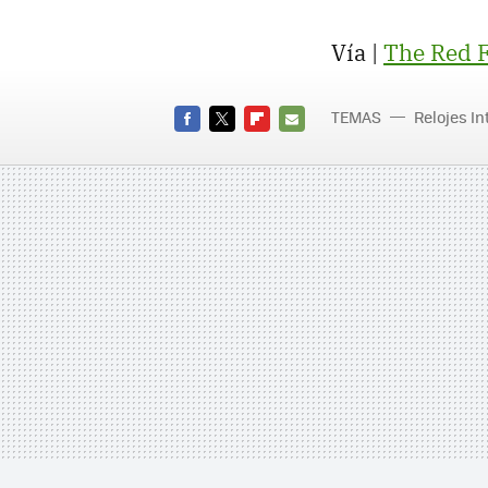
Vía |
The Red F
TEMAS
Relojes In
FACEBOOK
TWITTER
FLIPBOARD
E-
MAIL