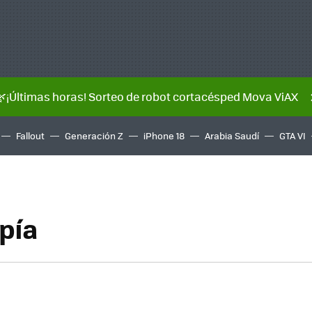
🌿¡Últimas horas! Sorteo de robot cortacésped Mova ViAX
Fallout
Generación Z
iPhone 18
Arabia Saudí
GTA VI
spía