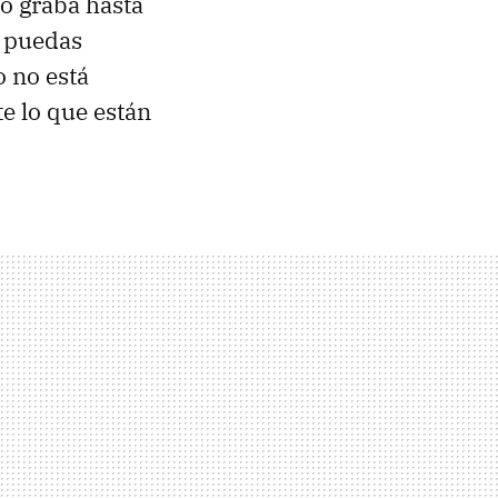
o graba hasta
e puedas
o no está
te lo que están