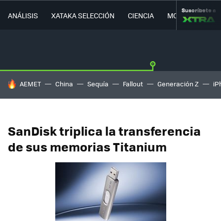
Suscríbete a
ANÁLISIS
XATAKA SELECCIÓN
CIENCIA
MOVILIDAD
HOY SE HABLA DE
AEMET
China
Sequía
Fallout
Generación Z
iP
SanDisk triplica la transferencia
de sus memorias Titanium