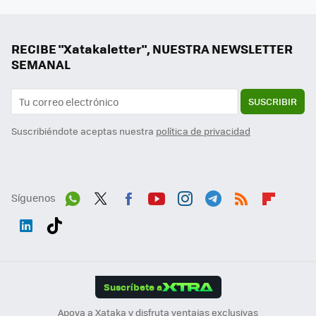
RECIBE "Xatakaletter", NUESTRA NEWSLETTER
SEMANAL
SUSCRIBIR
Suscribiéndote aceptas nuestra
política de privacidad
Síguenos
Wh
Twit
Fac
You
Inst
Tele
RSS
Flip
ats
ter
ebo
tub
agr
gra
boa
Link
Tikt
App
ok
e
am
m
rd
edI
ok
Suscríbete a
n
Apoya a Xataka y disfruta ventajas exclusivas