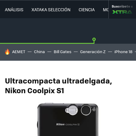
Suscríbete a
ANÁLISIS
XATAKA SELECCIÓN
CIENCIA
MOVILIDAD
HOY SE HABLA DE
AEMET
China
Bill Gates
Generación Z
iPhone 18
Ultracompacta ultradelgada,
Nikon Coolpix S1