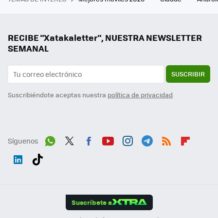
RECIBE "Xatakaletter", NUESTRA NEWSLETTER
SEMANAL
SUSCRIBIR
Suscribiéndote aceptas nuestra
política de privacidad
Síguenos
Wh
Twit
Fac
You
Inst
Tele
RSS
Flip
ats
ter
ebo
tub
agr
gra
boa
Link
Tikt
App
ok
e
am
m
rd
edI
ok
Suscríbete a
n