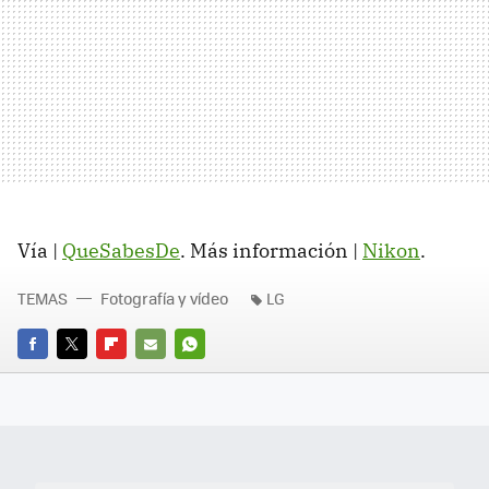
Vía |
QueSabesDe
. Más información |
Nikon
.
TEMAS
Fotografía y vídeo
LG
FACEBOOK
TWITTER
FLIPBOARD
E-
WHATSAPP
MAIL