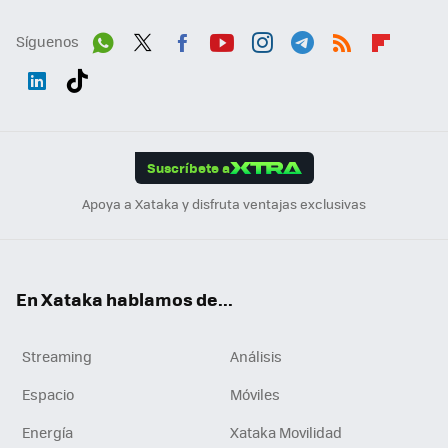
Síguenos
Wh
Twit
Fac
You
Inst
Tele
RSS
Flip
ats
ter
ebo
tub
agr
gra
boa
Link
Tikt
App
ok
e
am
m
rd
edI
ok
Suscríbete a
n
Apoya a Xataka y disfruta ventajas exclusivas
En Xataka hablamos de...
Streaming
Análisis
Espacio
Móviles
Energía
Xataka Movilidad