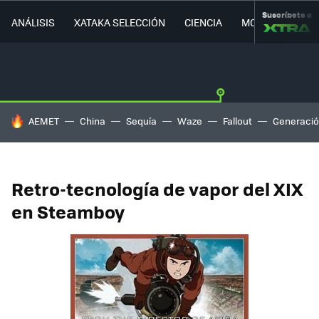
Suscríbete a
ANÁLISIS
XATAKA SELECCIÓN
CIENCIA
MOVILIDAD
HOY SE HABLA DE
AEMET
China
Sequía
Waze
Fallout
Generació
Retro-tecnología de vapor del XIX
en Steamboy