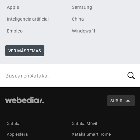
Apple
Samsung
Inteligencia artificial
China
Empleo
Windows 11
VER MÁS TEMAS
BUSCA
SUBIR
Xataka
Xataka Móvil
Applesfera
Xataka Smart Home