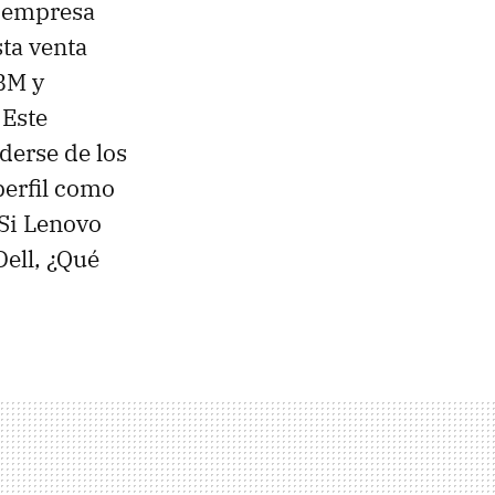
a empresa
ta venta
IBM y
 Este
derse de los
perfil como
 Si Lenovo
Dell, ¿Qué