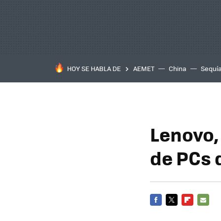
HOY SE HABLA DE
AEMET
China
Sequí
Lenovo, 
de PCs 
FACEBOOK
TWITTER
FLIPBOARD
E-