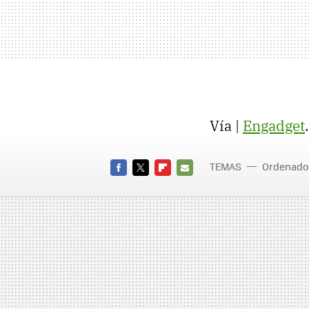
Vía |
Engadget
.
TEMAS
Ordenado
FACEBOOK
TWITTER
FLIPBOARD
E-
MAIL