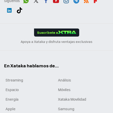
Síguenos
Wh
Twit
Fac
You
Inst
Tele
RSS
Flip
ats
ter
ebo
tub
agr
gra
boa
Link
Tikt
App
ok
e
am
m
rd
edI
ok
Suscríbete a
n
Apoya a Xataka y disfruta ventajas exclusivas
En Xataka hablamos de...
Streaming
Análisis
Espacio
Móviles
Energía
Xataka Movilidad
Apple
Samsung