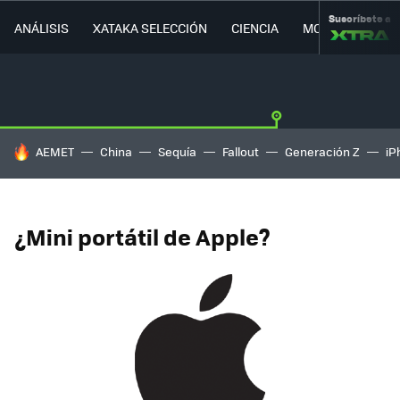
Suscríbete a
ANÁLISIS
XATAKA SELECCIÓN
CIENCIA
MOVILIDAD
HOY SE HABLA DE
AEMET
China
Sequía
Fallout
Generación Z
iP
¿Mini portátil de Apple?