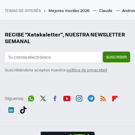
TEMAS DE INTERÉS
Mejores moviles 2026
Claude
Androi
RECIBE "Xatakaletter", NUESTRA NEWSLETTER
SEMANAL
SUSCRIBIR
Suscribiéndote aceptas nuestra
política de privacidad
Síguenos
Wh
Twit
Fac
You
Inst
Tele
RSS
Flip
ats
ter
ebo
tub
agr
gra
boa
Link
Tikt
App
ok
e
am
m
rd
edI
ok