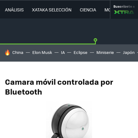
Suscríbete a
ANÁLISIS
XATAKA SELECCIÓN
CIENCIA
MOVILIDAD
HOY SE HABLA DE
China
Elon Musk
IA
Eclipse
Miniserie
Japón
Camara móvil controlada por
Bluetooth