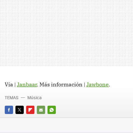
Vía |
Janbaar
. Más información |
Jawbone
.
TEMAS
Música
FACEBOOK
TWITTER
FLIPBOARD
E-
WHATSAPP
MAIL