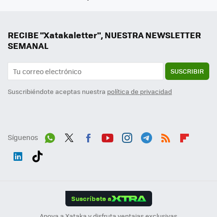
RECIBE "Xatakaletter", NUESTRA NEWSLETTER
SEMANAL
SUSCRIBIR
Suscribiéndote aceptas nuestra
política de privacidad
Síguenos
Wh
Twit
Fac
You
Inst
Tele
RSS
Flip
ats
ter
ebo
tub
agr
gra
boa
Link
Tikt
App
ok
e
am
m
rd
edI
ok
Suscríbete a
n
Apoya a Xataka y disfruta ventajas exclusivas