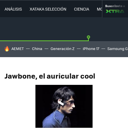
Suscríbete a
ANÁLISIS
XATAKA SELECCIÓN
CIENCIA
MOVILIDAD
HOY SE HABLA DE
AEMET
China
Generación Z
iPhone 17
Samsung G
Jawbone, el auricular cool