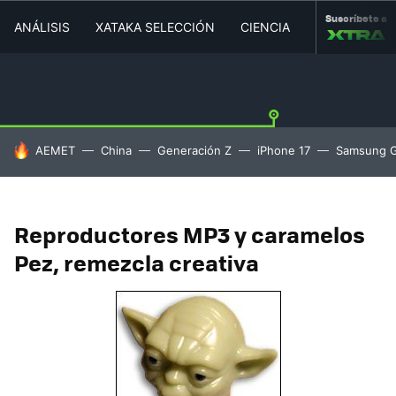
Suscríbete a
ANÁLISIS
XATAKA SELECCIÓN
CIENCIA
MOVILIDAD
HOY SE HABLA DE
AEMET
China
Generación Z
iPhone 17
Samsung G
Reproductores MP3 y caramelos
Pez, remezcla creativa