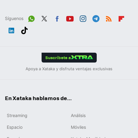
Síguenos
Wh
Twit
Fac
You
Inst
Tele
RSS
Flip
ats
ter
ebo
tub
agr
gra
boa
Link
Tikt
App
ok
e
am
m
rd
edIn
ok
Suscríbete a
Apoya a Xataka y disfruta ventajas exclusivas
En Xataka hablamos de...
Streaming
Análisis
Espacio
Móviles