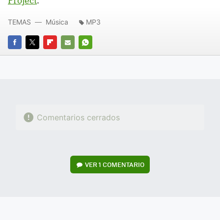
Project
.
TEMAS
Música
MP3
FACEBOOK
TWITTER
FLIPBOARD
E-
WHATSAPP
MAIL
Comentarios cerrados
VER
1 COMENTARIO