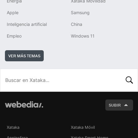
Energía
Xataka Movilidad
Apple
Samsung
Inteligencia artificial
China
Empleo
Windows 11
VER MÁS TEMAS
BUSCA
SUBIR
Xataka
Xataka Móvil
Applesfera
Xataka Smart Home