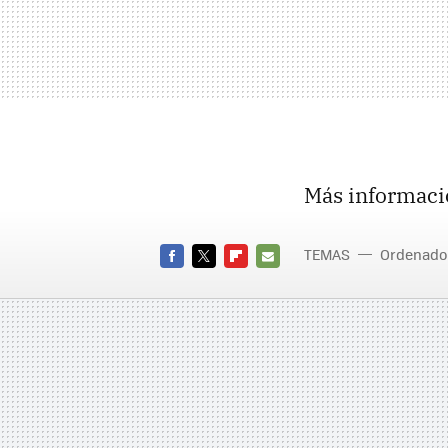
Más informaci
TEMAS
Ordenado
FACEBOOK
TWITTER
FLIPBOARD
E-
MAIL