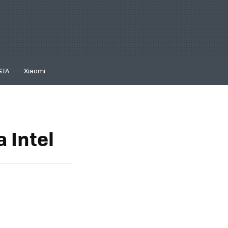
GTA
Xiaomi
a Intel