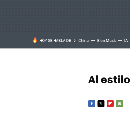
HOY SE HABLA DE
China
Elon Musk
IA
Al estil
FACEBOOK
TWITTER
FLIPBOARD
E-
MAIL