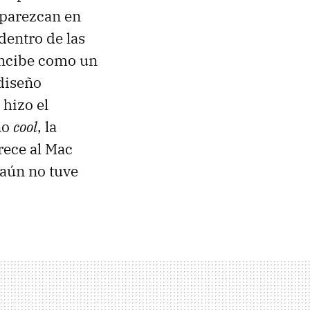
aparezcan en
dentro de las
concibe como un
diseño
hizo el
ño
cool
, la
rece al Mac
 aún no tuve