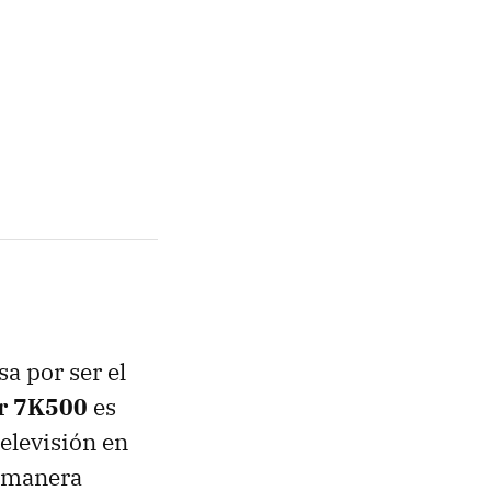
a por ser el
r 7K500
es
elevisión en
a manera