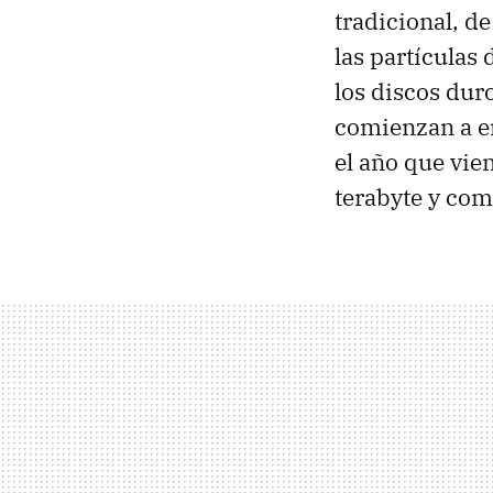
tradicional, d
las partículas
los discos duro
comienzan a e
el año que vie
terabyte y com