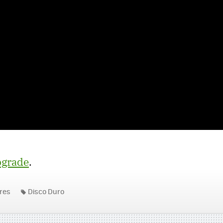
grade
.
res
Disco Duro