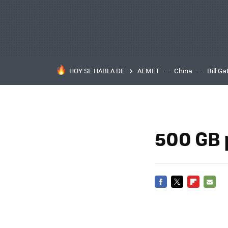
HOY SE HABLA DE
AEMET
China
Bill Ga
500 GB 
FACEBOOK
TWITTER
FLIPBOARD
E-
MAIL