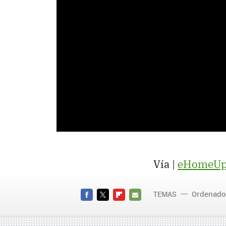
Vía |
eHomeUp
TEMAS
Ordenado
FACEBOOK
TWITTER
FLIPBOARD
E-
MAIL