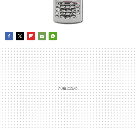
FACEBOOK
TWITTER
FLIPBOARD
E-
WHATSAPP
MAIL