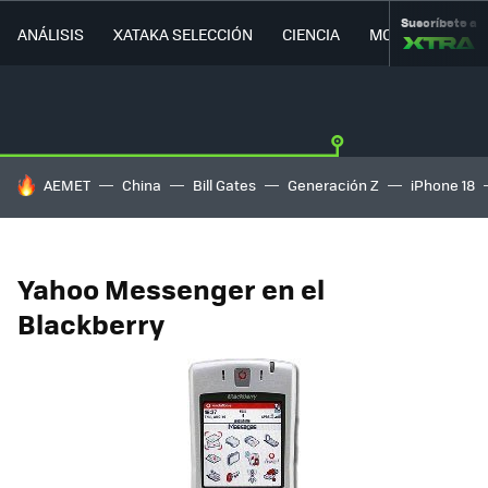
Suscríbete a
ANÁLISIS
XATAKA SELECCIÓN
CIENCIA
MOVILIDAD
HOY SE HABLA DE
AEMET
China
Bill Gates
Generación Z
iPhone 18
Yahoo Messenger en el
Blackberry