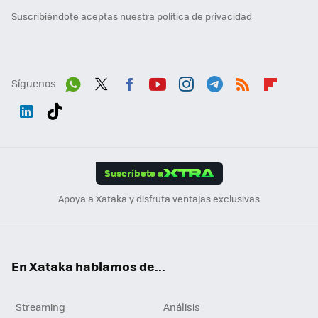
Suscribiéndote aceptas nuestra
política de privacidad
Síguenos
Wh
Twit
Fac
You
Inst
Tele
RSS
Flip
ats
ter
ebo
tub
agr
gra
boa
Link
Tikt
App
ok
e
am
m
rd
edI
ok
Suscríbete a
n
Apoya a Xataka y disfruta ventajas exclusivas
En Xataka hablamos de...
Streaming
Análisis