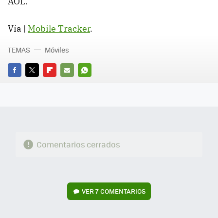
AOL.
Vía |
Mobile Tracker
.
TEMAS
Móviles
FACEBOOK
TWITTER
FLIPBOARD
E-
WHATSAPP
MAIL
Comentarios cerrados
VER
7 COMENTARIOS