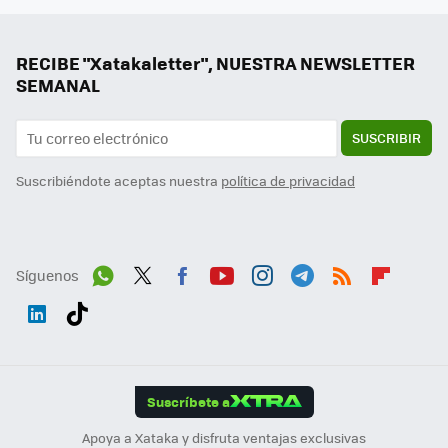
RECIBE "Xatakaletter", NUESTRA NEWSLETTER
SEMANAL
SUSCRIBIR
Suscribiéndote aceptas nuestra
política de privacidad
Síguenos
Wh
Twit
Fac
You
Inst
Tele
RSS
Flip
ats
ter
ebo
tub
agr
gra
boa
Link
Tikt
App
ok
e
am
m
rd
edI
ok
Suscríbete a
n
Apoya a Xataka y disfruta ventajas exclusivas