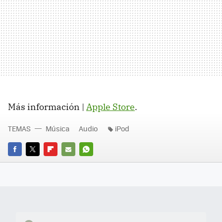
Más información |
Apple Store
.
TEMAS
Música
Audio
iPod
FACEBOOK
TWITTER
FLIPBOARD
E-
WHATSAPP
MAIL