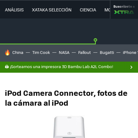
Suscríbete a
ANÁLISIS
XATAKA SELECCIÓN
CIENCIA
MOVILIDAD
HOY SE HABLA DE
China
Tim Cook
NASA
Fallout
Bugatti
iPhone 
🖨️ ¡Sorteamos una impresora 3D Bambu Lab A2L Combo!
iPod Camera Connector, fotos de
la cámara al iPod