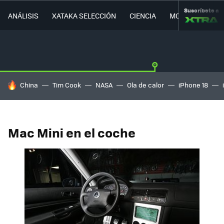
Suscríbete a
ANÁLISIS
XATAKA SELECCIÓN
CIENCIA
MOVILIDAD
HOY SE HABLA DE
China
Tim Cook
NASA
Ola de calor
iPhone 18
Mac Mini en el coche