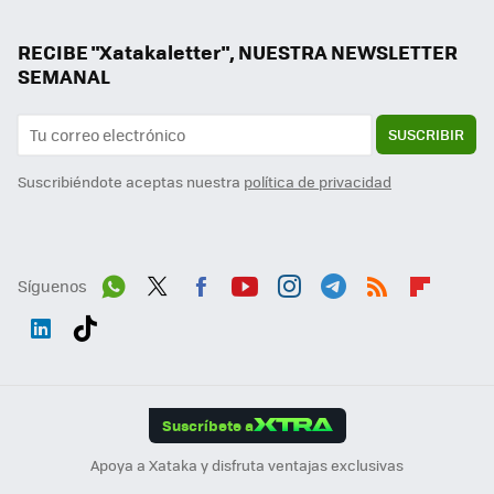
RECIBE "Xatakaletter", NUESTRA NEWSLETTER
SEMANAL
SUSCRIBIR
Suscribiéndote aceptas nuestra
política de privacidad
Síguenos
Wh
Twit
Fac
You
Inst
Tele
RSS
Flip
ats
ter
ebo
tub
agr
gra
boa
Link
Tikt
App
ok
e
am
m
rd
edI
ok
Suscríbete a
n
Apoya a Xataka y disfruta ventajas exclusivas