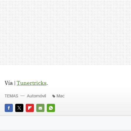
Vía |
Tunertricks
.
TEMAS
Automóvil
Mac
FACEBOOK
TWITTER
FLIPBOARD
E-
WHATSAPP
MAIL