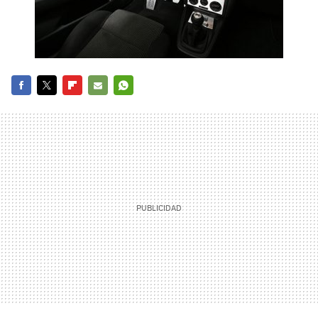
FACEBOOK
TWITTER
FLIPBOARD
E-
WHATSAPP
MAIL