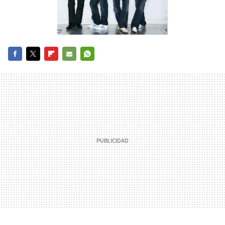
FACEBOOK
TWITTER
FLIPBOARD
E-
WHATSAPP
MAIL