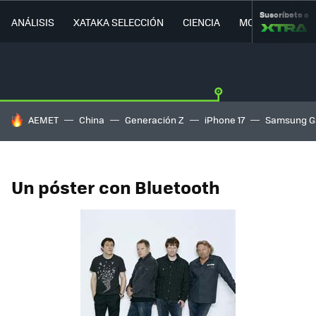
Suscríbete a
ANÁLISIS
XATAKA SELECCIÓN
CIENCIA
MOVILIDAD
HOY SE HABLA DE
AEMET
China
Generación Z
iPhone 17
Samsung G
Un póster con Bluetooth