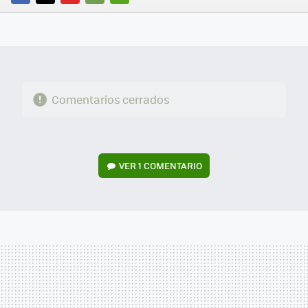
FACEBOOK
TWITTER
FLIPBOARD
E-
WHATSAPP
MAIL
Comentarios cerrados
VER
1 COMENTARIO