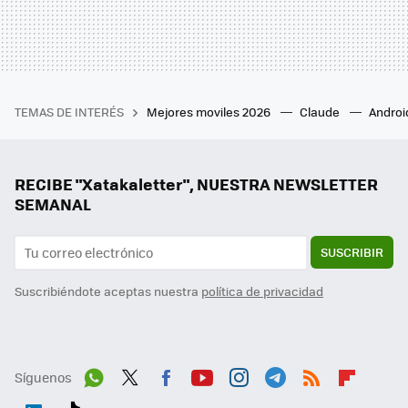
TEMAS DE INTERÉS
Mejores moviles 2026
Claude
Androi
RECIBE "Xatakaletter", NUESTRA NEWSLETTER
SEMANAL
SUSCRIBIR
Suscribiéndote aceptas nuestra
política de privacidad
Síguenos
Wh
Twit
Fac
You
Inst
Tele
RSS
Flip