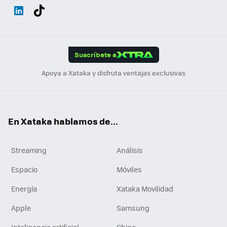
Wh
Twit
Fac
You
Inst
Tele
RSS
Flip
ats
ter
ebo
tub
agr
gra
boa
Link
Tikt
App
ok
e
am
m
rd
edI
ok
Suscríbete a
n
Apoya a Xataka y disfruta ventajas exclusivas
En Xataka hablamos de...
Streaming
Análisis
Espacio
Móviles
Energía
Xataka Movilidad
Apple
Samsung