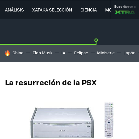
Suscríbete a
ANÁLISIS
XATAKA SELECCIÓN
CIENCIA
MOVILIDAD
HOY SE HABLA DE
China
Elon Musk
IA
Eclipse
Miniserie
Japón
La resurreción de la PSX