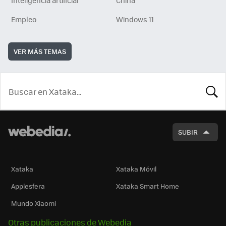
Inteligencia artificial
China
Empleo
Windows 11
VER MÁS TEMAS
BUSCA
SUBIR
Xataka
Xataka Móvil
Applesfera
Xataka Smart Home
Mundo Xiaomi
Otras publicaciones de Webedia