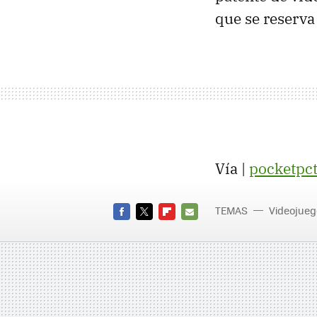
que se reserva
Vía |
pocketpc
TEMAS
Videojueg
FACEBOOK
TWITTER
FLIPBOARD
E-
MAIL