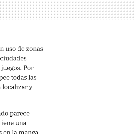
en uso de zonas
 ciudades
juegos. Por
ee todas las
localizar y
endo parece
tiene una
s en la manga