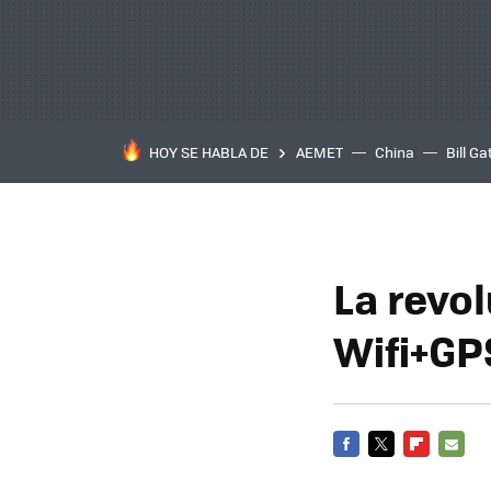
HOY SE HABLA DE
AEMET
China
Bill Ga
La revo
Wifi+GP
FACEBOOK
TWITTER
FLIPBOARD
E-