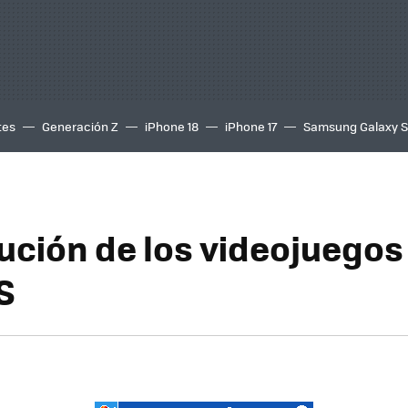
tes
Generación Z
iPhone 18
iPhone 17
Samsung Galaxy 
lución de los videojuegos
S