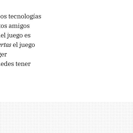
dos tecnologías
ntos amigos
el juego es
rtas
el juego
ger
uedes tener