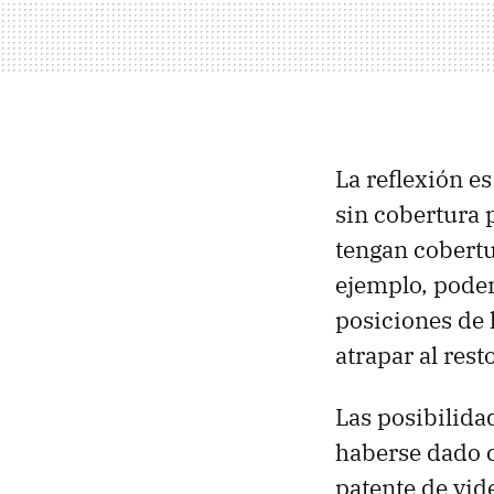
La reflexión e
sin cobertura 
tengan cobert
ejemplo, podem
posiciones de 
atrapar al rest
Las posibilida
haberse dado c
patente de vid