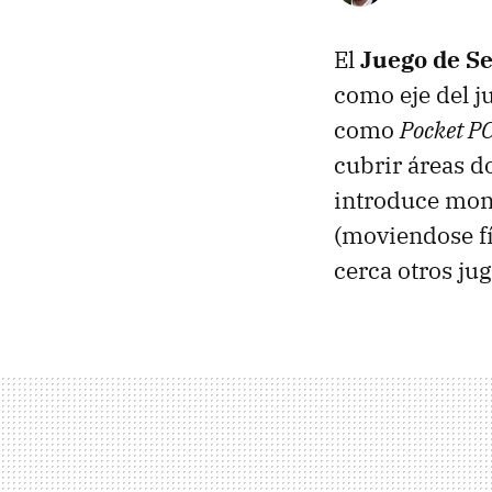
El
Juego de S
como eje del j
como
Pocket P
cubrir áreas d
introduce mone
(moviendose fí
cerca otros ju