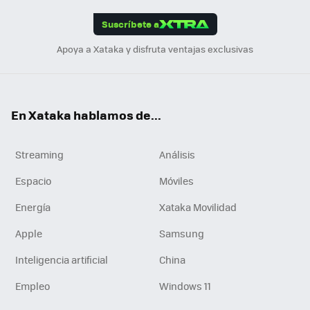
App
ok
e
am
m
rd
edI
ok
Suscríbete a
n
Apoya a Xataka y disfruta ventajas exclusivas
En Xataka hablamos de...
Streaming
Análisis
Espacio
Móviles
Energía
Xataka Movilidad
Apple
Samsung
Inteligencia artificial
China
Empleo
Windows 11