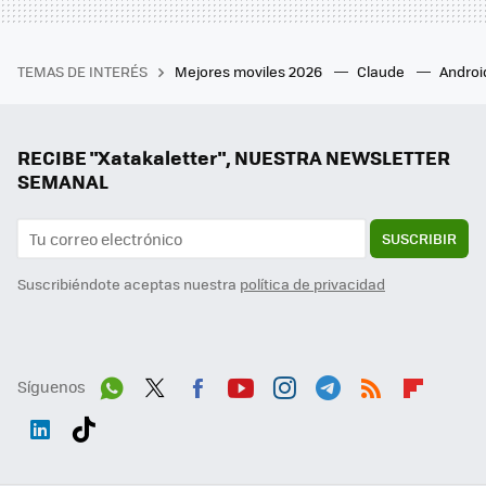
TEMAS DE INTERÉS
Mejores moviles 2026
Claude
Androi
RECIBE "Xatakaletter", NUESTRA NEWSLETTER
SEMANAL
SUSCRIBIR
Suscribiéndote aceptas nuestra
política de privacidad
Síguenos
Wh
Twit
Fac
You
Inst
Tele
RSS
Flip
ats
ter
ebo
tub
agr
gra
boa
Link
Tikt