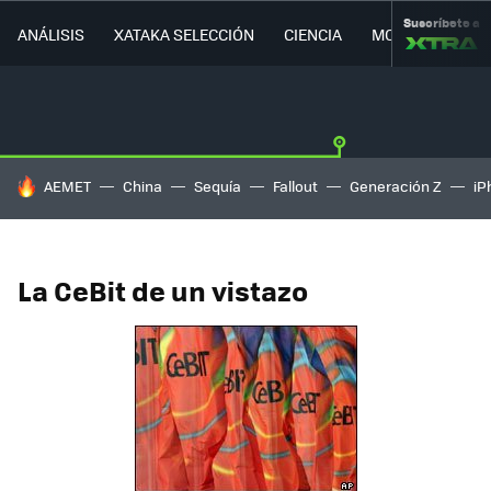
Suscríbete a
ANÁLISIS
XATAKA SELECCIÓN
CIENCIA
MOVILIDAD
HOY SE HABLA DE
AEMET
China
Sequía
Fallout
Generación Z
iP
La CeBit de un vistazo