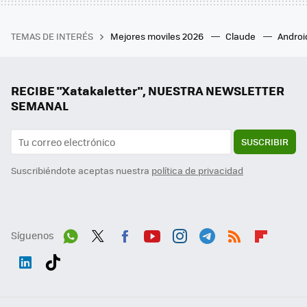
TEMAS DE INTERÉS
Mejores moviles 2026
Claude
Androi
RECIBE "Xatakaletter", NUESTRA NEWSLETTER
SEMANAL
SUSCRIBIR
Suscribiéndote aceptas nuestra
política de privacidad
Síguenos
Wh
Twit
Fac
You
Inst
Tele
RSS
Flip
ats
ter
ebo
tub
agr
gra
boa
Link
Tikt
App
ok
e
am
m
rd
edI
ok