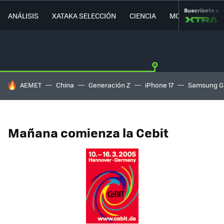
Suscríbete a
ANÁLISIS
XATAKA SELECCIÓN
CIENCIA
MOVILIDAD
HOY SE HABLA DE
AEMET
China
Generación Z
iPhone 17
Samsung G
Mañana comienza la Cebit