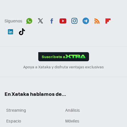
Síguenos
Wh
Twit
Fac
You
Inst
Tele
RSS
Flip
ats
ter
ebo
tub
agr
gra
boa
Link
Tikt
App
ok
e
am
m
rd
edI
ok
Suscríbete a
n
Apoya a Xataka y disfruta ventajas exclusivas
En Xataka hablamos de...
Streaming
Análisis
Espacio
Móviles