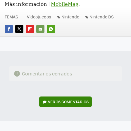
Más información |
MobileMag
.
TEMAS
Videojuegos
Nintendo
Nintendo DS
FACEBOOK
TWITTER
FLIPBOARD
E-
WHATSAPP
MAIL
Comentarios cerrados
VER
26 COMENTARIOS