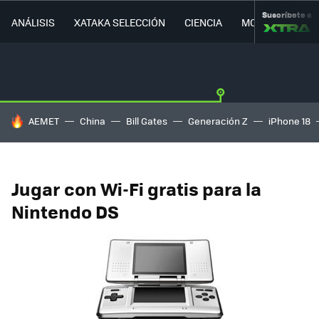
Suscríbete a
ANÁLISIS
XATAKA SELECCIÓN
CIENCIA
MOVILIDAD
HOY SE HABLA DE
AEMET
China
Bill Gates
Generación Z
iPhone 18
Jugar con Wi-Fi gratis para la
Nintendo DS