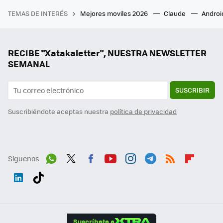
TEMAS DE INTERÉS
Mejores moviles 2026
Claude
Androi
RECIBE "Xatakaletter", NUESTRA NEWSLETTER
SEMANAL
SUSCRIBIR
Suscribiéndote aceptas nuestra
política de privacidad
Síguenos
Wh
Twit
Fac
You
Inst
Tele
RSS
Flip
ats
ter
ebo
tub
agr
gra
boa
Link
Tikt
App
ok
e
am
m
rd
edI
ok
Suscríbete a