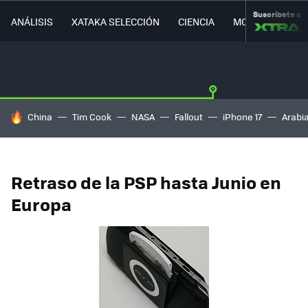
Suscríbete a
ANÁLISIS
XATAKA SELECCIÓN
CIENCIA
MOVILIDAD
HOY SE HABLA DE
China
Tim Cook
NASA
Fallout
iPhone 17
Arabi
Retraso de la PSP hasta Junio en
Europa