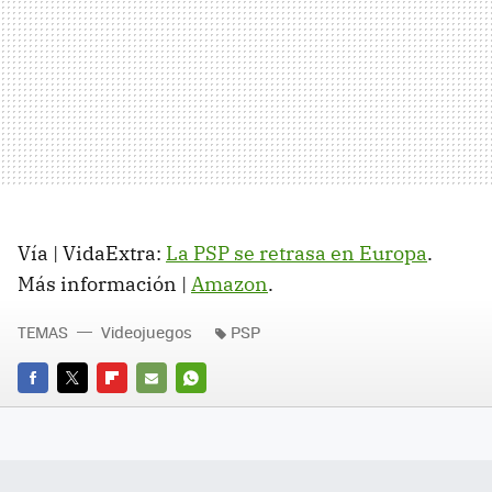
Vía | VidaExtra:
La PSP se retrasa en Europa
.
Más información |
Amazon
.
TEMAS
Videojuegos
PSP
FACEBOOK
TWITTER
FLIPBOARD
E-
WHATSAPP
MAIL