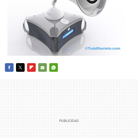
FACEBOOK
TWITTER
FLIPBOARD
E-
WHATSAPP
MAIL