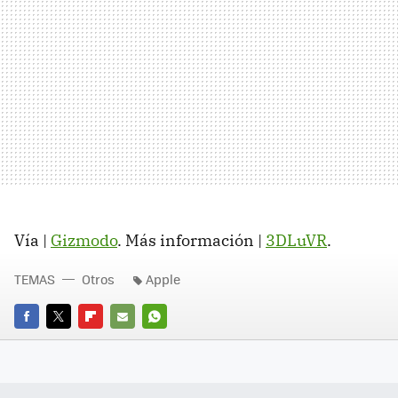
Vía |
Gizmodo
. Más información |
3DLuVR
.
TEMAS
Otros
Apple
FACEBOOK
TWITTER
FLIPBOARD
E-
WHATSAPP
MAIL