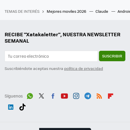
TEMAS DE INTERÉS
Mejores moviles 2026
Claude
Androi
RECIBE "Xatakaletter", NUESTRA NEWSLETTER
SEMANAL
SUSCRIBIR
Suscribiéndote aceptas nuestra
política de privacidad
Síguenos
Wh
Twit
Fac
You
Inst
Tele
RSS
Flip
ats
ter
ebo
tub
agr
gra
boa
Link
Tikt
App
ok
e
am
m
rd
edI
ok