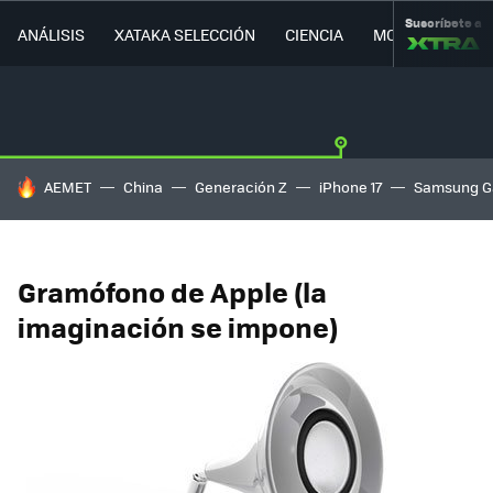
Suscríbete a
ANÁLISIS
XATAKA SELECCIÓN
CIENCIA
MOVILIDAD
HOY SE HABLA DE
AEMET
China
Generación Z
iPhone 17
Samsung G
Gramófono de Apple (la
imaginación se impone)