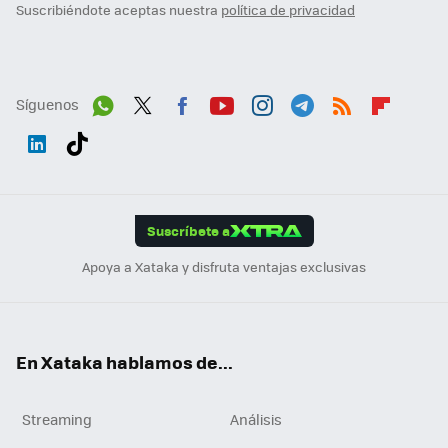
Suscribiéndote aceptas nuestra
política de privacidad
Síguenos
Wh
Twit
Fac
You
Inst
Tele
RSS
Flip
ats
ter
ebo
tub
agr
gra
boa
Link
Tikt
App
ok
e
am
m
rd
edI
ok
Suscríbete a
n
Apoya a Xataka y disfruta ventajas exclusivas
En Xataka hablamos de...
Streaming
Análisis