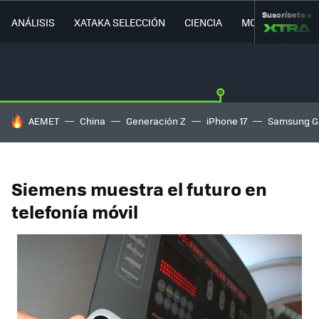
Suscríbete a
ANÁLISIS
XATAKA SELECCIÓN
CIENCIA
MOVILIDAD
HOY SE HABLA DE
AEMET
China
Generación Z
iPhone 17
Samsung G
Siemens muestra el futuro en
telefonía móvil