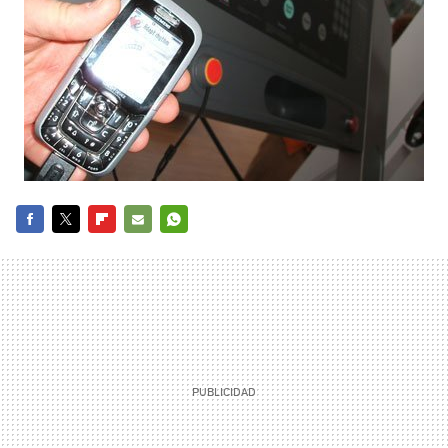
FACEBOOK
TWITTER
FLIPBOARD
E-
WHATSAPP
MAIL