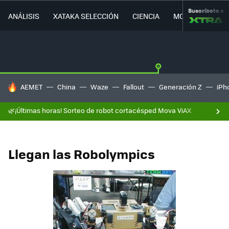
Suscríbete a
ANÁLISIS
XATAKA SELECCIÓN
CIENCIA
MOVILIDAD
HOY SE HABLA DE
AEMET
China
Waze
Fallout
Generación Z
iPh
🌿¡Últimas horas! Sorteo de robot cortacésped Mova ViAX
Llegan las Robolympics