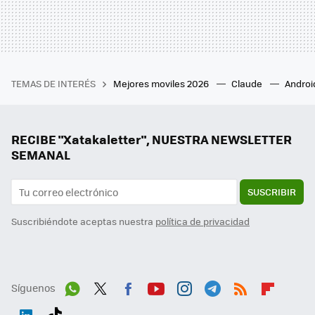
TEMAS DE INTERÉS
Mejores moviles 2026
Claude
Androi
RECIBE "Xatakaletter", NUESTRA NEWSLETTER
SEMANAL
SUSCRIBIR
Suscribiéndote aceptas nuestra
política de privacidad
Síguenos
Wh
Twit
Fac
You
Inst
Tele
RSS
Flip