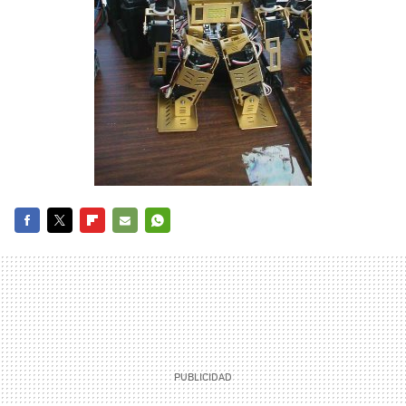
FACEBOOK
TWITTER
FLIPBOARD
E-
WHATSAPP
MAIL