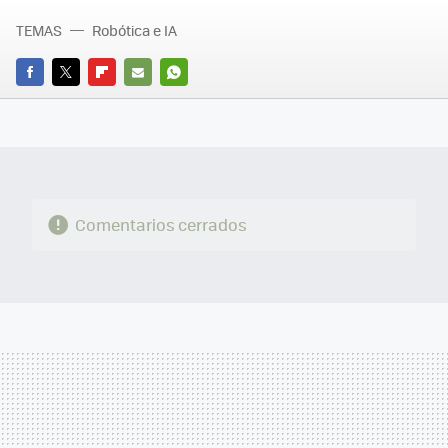
TEMAS
Robótica e IA
FACEBOOK
TWITTER
FLIPBOARD
E-
WHATSAPP
MAIL
Comentarios cerrados