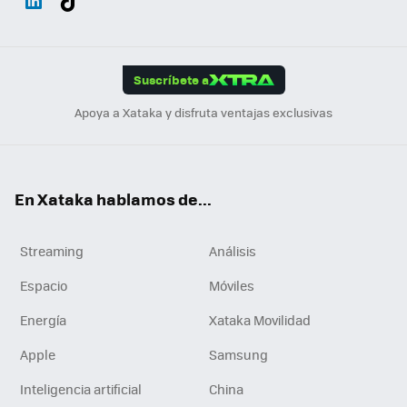
ats
ter
ebo
tub
agr
gra
boa
Link
Tikt
App
ok
e
am
m
rd
edI
ok
Suscríbete a
n
Apoya a Xataka y disfruta ventajas exclusivas
En Xataka hablamos de...
Streaming
Análisis
Espacio
Móviles
Energía
Xataka Movilidad
Apple
Samsung
Inteligencia artificial
China