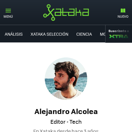
MENÚ
NUEVO
Suscríbete a
ANÁLISIS
XATAKA SELECCIÓN
CIENCIA
MOVILIDAD
Alejandro Alcolea
Editor - Tech
En Xataka desde
hace 3 años