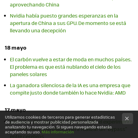
aprovechando China
Nvidia había puesto grandes esperanzas en la
apertura de China a sus GPU. De momento se está
llevando una decepción
18 mayo
El carbón vuelve a estar de moda en muchos países.
El problema es que está nublando el cielo de los
paneles solares
La ganadora silenciosa de la IA es una empresa que
compite justo donde también lo hace Nvidia: AMD
17 mayo
Utilizamos cookies de terceros para generar estadísticas
Conectar dos neuronas con un cable: el experimento
de audiencia y mostrar publicidad personalizada
analizando tu navegación. Si sigues navegando estarás
de unos neurocientíficos para realizar un "bypass"
aceptando su uso.
Más información
entre cerebros