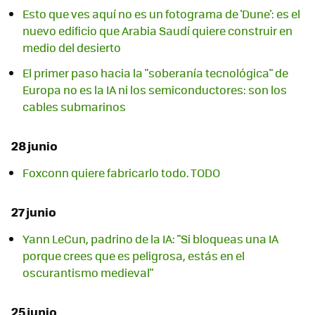
Esto que ves aquí no es un fotograma de 'Dune': es el
nuevo edificio que Arabia Saudí quiere construir en
medio del desierto
El primer paso hacia la "soberanía tecnológica" de
Europa no es la IA ni los semiconductores: son los
cables submarinos
28 junio
Foxconn quiere fabricarlo todo. TODO
27 junio
Yann LeCun, padrino de la IA: "Si bloqueas una IA
porque crees que es peligrosa, estás en el
oscurantismo medieval"
25 junio