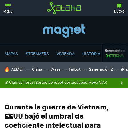
MENÚ
NUEVO
Suscríbete a
MAPAS
STREAMERS
VIVIENDA
HISTORIA
HOY SE HABLA DE
AEMET
China
Waze
Fallout
Generación Z
iPh
🌿¡Últimas horas! Sorteo de robot cortacésped Mova ViAX
Durante la guerra de Vietnam,
EEUU bajó el umbral de
coeficiente intelectual para