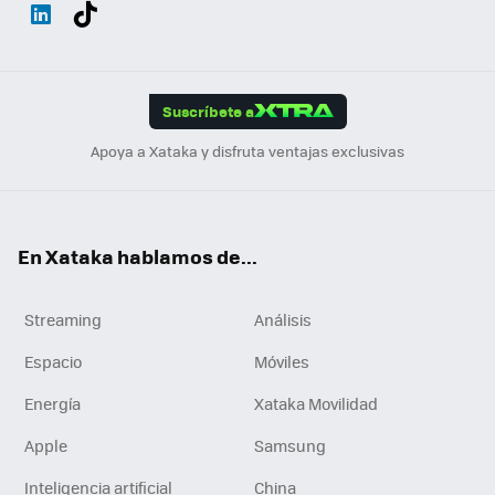
Wh
Twit
Fac
You
Inst
Tele
RSS
Flip
ats
ter
ebo
tub
agr
gra
boa
Link
Tikt
App
ok
e
am
m
rd
edI
ok
Suscríbete a
n
Apoya a Xataka y disfruta ventajas exclusivas
En Xataka hablamos de...
Streaming
Análisis
Espacio
Móviles
Energía
Xataka Movilidad
Apple
Samsung
Inteligencia artificial
China