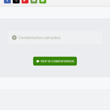
FACEBOOK
TWITTER
FLIPBOARD
E-
WHATSAPP
MAIL
Comentarios cerrados
VER
16 COMENTARIOS