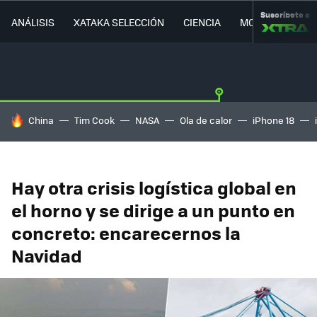
Suscríbete a
ANÁLISIS
XATAKA SELECCIÓN
CIENCIA
MOVILIDAD
HOY SE HABLA DE
China
Tim Cook
NASA
Ola de calor
iPhone 18
Hay otra crisis logística global en
el horno y se dirige a un punto en
concreto: encarecernos la
Navidad