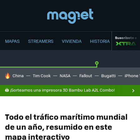
Suscríbete a
MAPAS
STREAMERS
VIVIENDA
HISTORIA
HOY SE HABLA DE
China
Tim Cook
NASA
Fallout
Bugatti
iPhone 
🖨️ ¡Sorteamos una impresora 3D Bambu Lab A2L Combo!
Todo el tráfico marítimo mundial
de un año, resumido en este
mapa interactivo