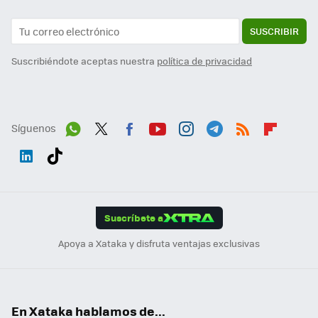
SUSCRIBIR
Suscribiéndote aceptas nuestra
política de privacidad
Síguenos
Wh
Twit
Fac
You
Inst
Tele
RSS
Flip
ats
ter
ebo
tub
agr
gra
boa
Link
Tikt
App
ok
e
am
m
rd
edI
ok
Suscríbete a
n
Apoya a Xataka y disfruta ventajas exclusivas
En Xataka hablamos de...