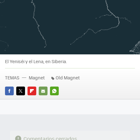
El Yeniséi y el Lena, en Siberia.
TEMAS
Magnet
Old Magnet
FACEBOOK
TWITTER
FLIPBOARD
E-
WHATSAPP
MAIL
Comentarios cerrados