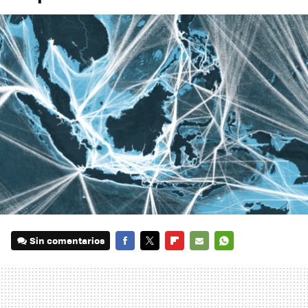
Sin comentarios
FACEBOOK
TWITTER
FLIPBOARD
E-
WHATSAPP
MAIL