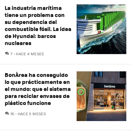
La industria marítima
tiene un problema con
su dependencia del
combustible fósil. La idea
de Hyundai: barcos
nucleares
COMENTARIOS
7
HACE 4 MESES
BonÀrea ha conseguido
lo que prácticamente en
el mundo: que el sistema
para reciclar envases de
plástico funcione
COMENTARIOS
16
HACE 5 MESES