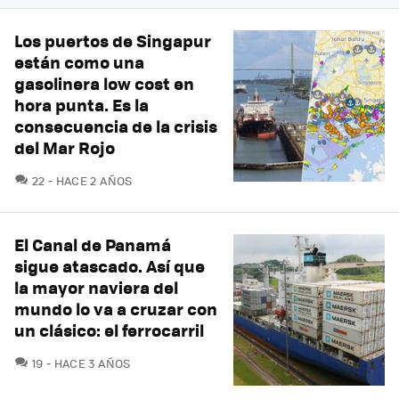
Los puertos de Singapur
están como una
gasolinera low cost en
hora punta. Es la
consecuencia de la crisis
del Mar Rojo
COMENTARIOS
22
HACE 2 AÑOS
El Canal de Panamá
sigue atascado. Así que
la mayor naviera del
mundo lo va a cruzar con
un clásico: el ferrocarril
COMENTARIOS
19
HACE 3 AÑOS