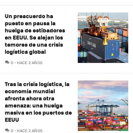
Un preacuerdo ha
puesto en pausa la
huelga de estibadores
en EEUU. Se alejan los
temores de una crisis
logística global
COMENTARIOS
0
HACE 2 AÑOS
Tras la crisis logística, la
economía mundial
afronta ahora otra
amenaza: una huelga
masiva en los puertos de
EEUU
COMENTARIOS
0
HACE 2 AÑOS