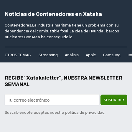
Noticias de Contenedores en Xataka
Contenedores:La industria marítima tiene un problema con su
dependencia del combustible fósil. La idea de Hyundai: barcos
nucleares.BonÀrea ha conseguido lo..
OTROS TEMAS:
Streaming
Análisis
Apple
Samsung
In
RECIBE "Xatakaletter", NUESTRA NEWSLETTER
SEMANAL
SUSCRIBIR
Suscribiéndote aceptas nuestra
política de privacidad