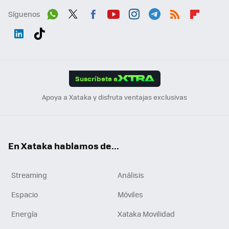
Síguenos
Wh
Twit
Fac
You
Inst
Tele
RSS
Flip
ats
ter
ebo
tub
agr
gra
boa
Link
Tikt
App
ok
e
am
m
rd
edI
ok
Suscríbete a
n
Apoya a Xataka y disfruta ventajas exclusivas
En Xataka hablamos de...
Streaming
Análisis
Espacio
Móviles
Energía
Xataka Movilidad