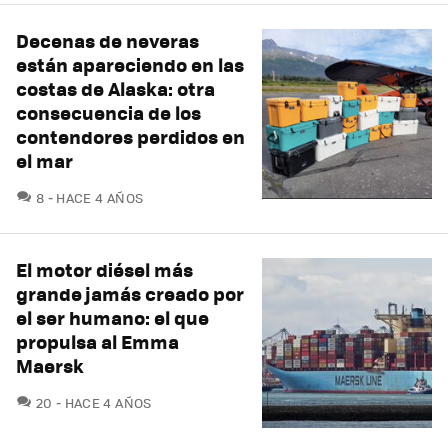
Decenas de neveras
están apareciendo en las
costas de Alaska: otra
consecuencia de los
contendores perdidos en
el mar
COMENTARIOS
8
HACE 4 AÑOS
El motor diésel más
grande jamás creado por
el ser humano: el que
propulsa al Emma
Maersk
COMENTARIOS
20
HACE 4 AÑOS