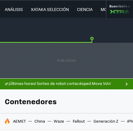
Suscríbete a
ANÁLISIS
XATAKA SELECCIÓN
CIENCIA
MOVILIDAD
🌿¡Últimas horas! Sorteo de robot cortacésped Mova ViAX
Contenedores
HOY SE HABLA DE
AEMET
China
Waze
Fallout
Generación Z
iPh