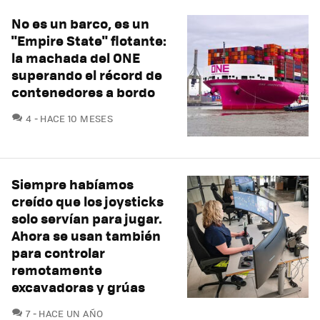
No es un barco, es un
"Empire State" flotante:
la machada del ONE
superando el récord de
contenedores a bordo
COMENTARIOS
4
HACE 10 MESES
Siempre habíamos
creído que los joysticks
solo servían para jugar.
Ahora se usan también
para controlar
remotamente
excavadoras y grúas
COMENTARIOS
7
HACE UN AÑO