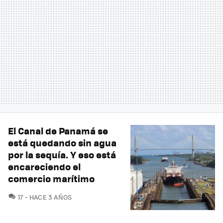
El Canal de Panamá se
está quedando sin agua
por la sequía. Y eso está
encareciendo el
comercio marítimo
COMENTARIOS
17
HACE 3 AÑOS