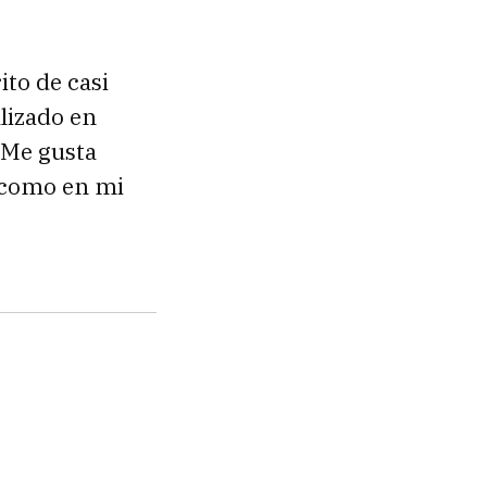
ito de casi
alizado en
 Me gusta
a como en mi