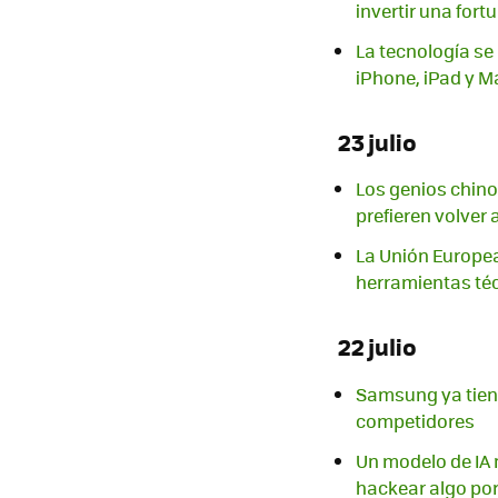
invertir una fortu
La tecnología se
iPhone, iPad y M
23 julio
Los genios chino
prefieren volver 
La Unión Europea
herramientas téc
22 julio
Samsung ya tiene 
competidores
Un modelo de IA n
hackear algo por