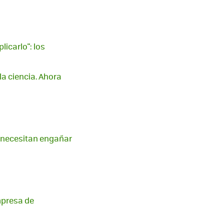
icarlo": los
la ciencia. Ahora
 necesitan engañar
mpresa de