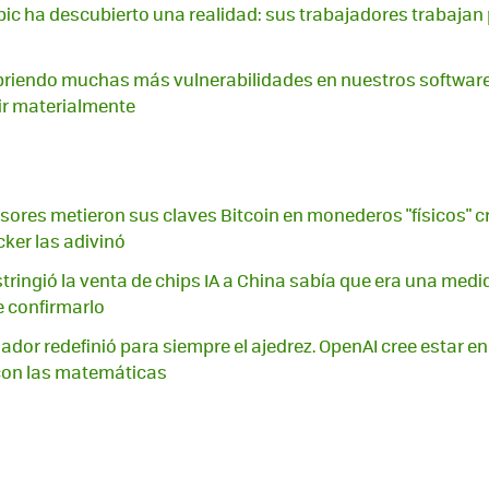
pic ha descubierto una realidad: sus trabajadores trabajan 
briendo muchas más vulnerabilidades en nuestros software
r materialmente
sores metieron sus claves Bitcoin en monederos "físicos" cr
ker las adivinó
ringió la venta de chips IA a China sabía que era una med
 confirmarlo
nador redefinió para siempre el ajedrez. OpenAI cree estar e
con las matemáticas