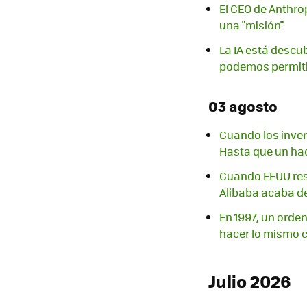
El CEO de Anthro
una "misión"
La IA está descu
podemos permiti
03 agosto
Cuando los inver
Hasta que un hac
Cuando EEUU rest
Alibaba acaba de
En 1997, un orde
hacer lo mismo 
Julio 2026