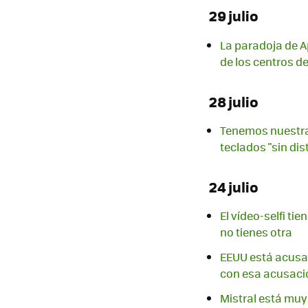
29 julio
La paradoja de Ap
de los centros d
28 julio
Tenemos nuestra 
teclados "sin di
24 julio
El vídeo-selfi ti
no tienes otra
EEUU está acusa
con esa acusaci
Mistral está muy 