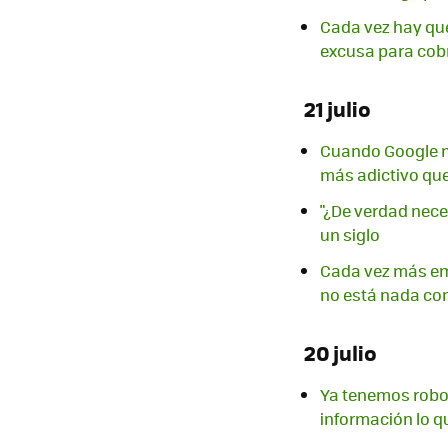
Cada vez hay que 
excusa para cob
21 julio
Cuando Google mi
más adictivo qu
"¿De verdad nece
un siglo
Cada vez más em
no está nada co
20 julio
Ya tenemos robo
información lo q