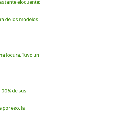
bastante elocuente:
era de los modelos
na locura. Tuvo un
l 90% de sus
 por eso, la