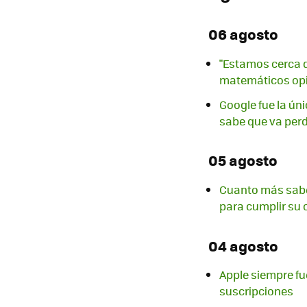
06 agosto
"Estamos cerca q
matemáticos opi
Google fue la ún
sabe que va per
05 agosto
Cuanto más sabe
para cumplir su o
04 agosto
Apple siempre f
suscripciones