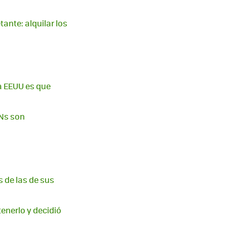
ante: alquilar los
ra EEUU es que
PNs son
s de las de sus
tenerlo y decidió