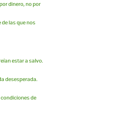
por dinero, no por
 de las que nos
eían estar a salvo.
ida desesperada.
n condiciones de