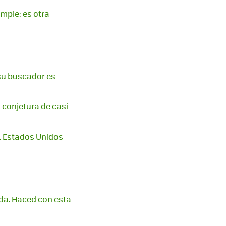
imple: es otra
 su buscador es
 conjetura de casi
. Estados Unidos
da. Haced con esta