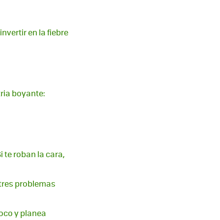
vertir en la fiebre
ria boyante:
i te roban la cara,
 tres problemas
poco y planea