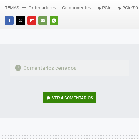
TEMAS
Ordenadores
Componentes
PCIe
PCIe 7.0
FACEBOOK
TWITTER
FLIPBOARD
E-
WHATSAPP
MAIL
Comentarios cerrados
VER
4 COMENTARIOS