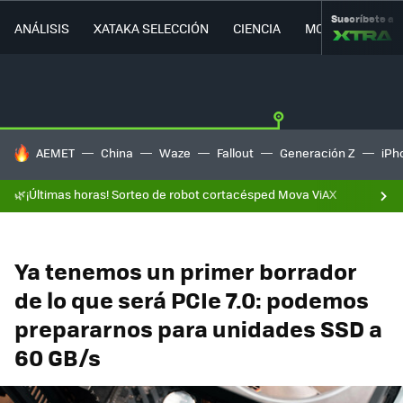
Suscríbete a
ANÁLISIS
XATAKA SELECCIÓN
CIENCIA
MOVILIDAD
HOY SE HABLA DE
AEMET
China
Waze
Fallout
Generación Z
iPh
🌿¡Últimas horas! Sorteo de robot cortacésped Mova ViAX
Ya tenemos un primer borrador
de lo que será PCIe 7.0: podemos
prepararnos para unidades SSD a
60 GB/s