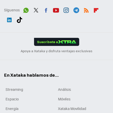
Síguenos
Wh
Twit
Fac
You
Inst
Tele
RSS
Flip
ats
ter
ebo
tub
agr
gra
boa
Link
Tikt
App
ok
e
am
m
rd
edI
ok
Suscríbete a
n
Apoya a Xataka y disfruta ventajas exclusivas
En Xataka hablamos de...
Streaming
Análisis
Espacio
Móviles
Energía
Xataka Movilidad