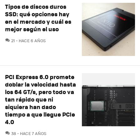
Tipos de discos duros
SSD: qué opciones hay
en el mercado y cuál es
mejor según el uso
COMENTARIOS
21
HACE 6 AÑOS
PCI Express 6.0 promete
doblar la velocidad hasta
los 64 GT/s, pero todo va
tan rápido que ni
siquiera han dado
tiempo a que llegue PCIe
4.0
COMENTARIOS
38
HACE 7 AÑOS