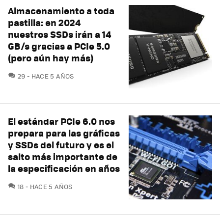
Almacenamiento a toda
pastilla: en 2024
nuestros SSDs irán a 14
GB/s gracias a PCIe 5.0
(pero aún hay más)
COMENTARIOS
29
HACE 5 AÑOS
El estándar PCIe 6.0 nos
prepara para las gráficas
y SSDs del futuro y es el
salto más importante de
la especificación en años
COMENTARIOS
18
HACE 5 AÑOS