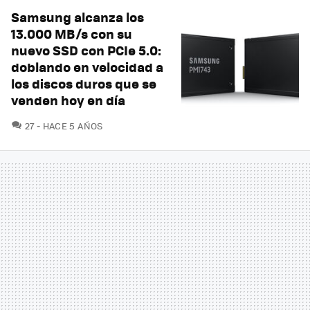
Samsung alcanza los
13.000 MB/s con su
nuevo SSD con PCIe 5.0:
doblando en velocidad a
los discos duros que se
venden hoy en día
COMENTARIOS
27
HACE 5 AÑOS