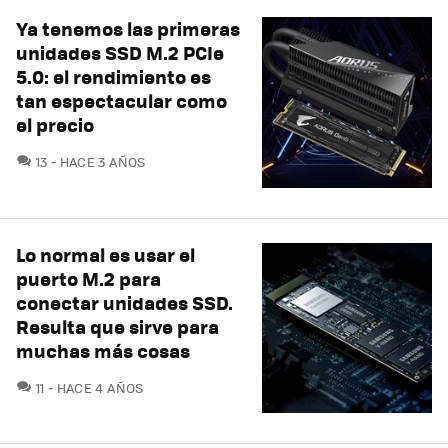
Ya tenemos las primeras
unidades SSD M.2 PCIe
5.0: el rendimiento es
tan espectacular como
el precio
COMENTARIOS
13
HACE 3 AÑOS
Lo normal es usar el
puerto M.2 para
conectar unidades SSD.
Resulta que sirve para
muchas más cosas
COMENTARIOS
11
HACE 4 AÑOS