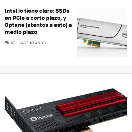
Intel lo tiene claro: SSDs
en PCIe a corto plazo, y
Optane (atentos a esto) a
medio plazo
COMENTARIOS
67
HACE 10 AÑOS