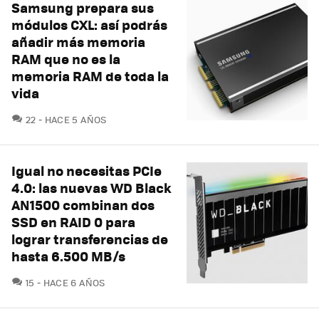
Samsung prepara sus
módulos CXL: así podrás
añadir más memoria
RAM que no es la
memoria RAM de toda la
vida
COMENTARIOS
22
HACE 5 AÑOS
Igual no necesitas PCIe
4.0: las nuevas WD Black
AN1500 combinan dos
SSD en RAID 0 para
lograr transferencias de
hasta 6.500 MB/s
COMENTARIOS
15
HACE 6 AÑOS