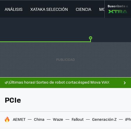
Suscríbete a
ANÁLISIS
XATAKA SELECCIÓN
CIENCIA
MOVILIDAD
🌿¡Últimas horas! Sorteo de robot cortacésped Mova ViAX
PCIe
HOY SE HABLA DE
AEMET
China
Waze
Fallout
Generación Z
iPh