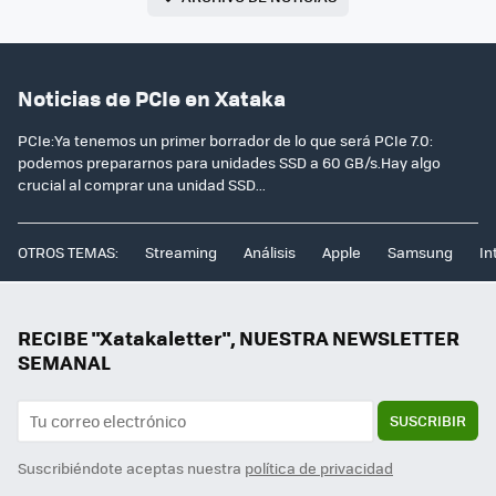
Noticias de PCIe en Xataka
PCIe:Ya tenemos un primer borrador de lo que será PCIe 7.0:
podemos prepararnos para unidades SSD a 60 GB/s.Hay algo
crucial al comprar una unidad SSD...
OTROS TEMAS:
Streaming
Análisis
Apple
Samsung
In
RECIBE "Xatakaletter", NUESTRA NEWSLETTER
SEMANAL
SUSCRIBIR
Suscribiéndote aceptas nuestra
política de privacidad