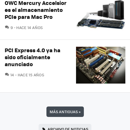
OWC Mercury Accelsior
es el almacenamiento
PCIe para Mac Pro
COMENTARIOS
9
HACE 14 AÑOS
PCI Express 4.0 ya ha
sido oficialmente
anunciado
COMENTARIOS
14
HACE 15 AÑOS
MÁS ANTIGUAS
»
ARCHIVO DE NOTICIAS