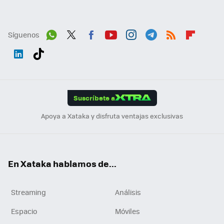
Síguenos
Wh
Twit
Fac
You
Inst
Tele
RSS
Flip
ats
ter
ebo
tub
agr
gra
boa
Link
Tikt
App
ok
e
am
m
rd
edI
ok
Suscríbete a
n
Apoya a Xataka y disfruta ventajas exclusivas
En Xataka hablamos de...
Streaming
Análisis
Espacio
Móviles