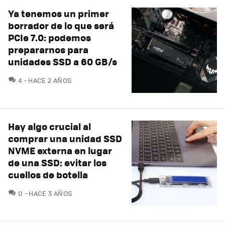
Ya tenemos un primer
borrador de lo que será
PCIe 7.0: podemos
prepararnos para
unidades SSD a 60 GB/s
COMENTARIOS
4
HACE 2 AÑOS
Hay algo crucial al
comprar una unidad SSD
NVME externa en lugar
de una SSD: evitar los
cuellos de botella
COMENTARIOS
0
HACE 3 AÑOS