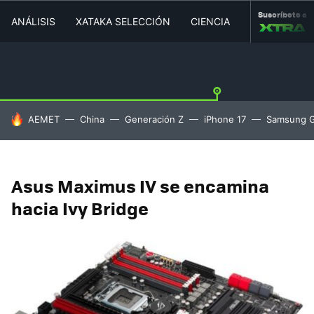
Suscríbete a
ANÁLISIS
XATAKA SELECCIÓN
CIENCIA
MOVILIDAD
HOY SE HABLA DE
AEMET
China
Generación Z
iPhone 17
Samsung G
Asus Maximus IV se encamina
hacia Ivy Bridge