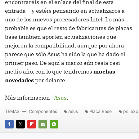
encontraréis en el enlace del final de esta
entrada – y estéis pensando en actualizaros a
uno de los nuevos procesadores Intel. Lo más
probable es que el resto de fabricantes de placas
base también aporten actualizaciones que
mejoren la compatibilidad, aunque por ahora
parece que sólo Asus ha sido la que ha dado el
primer paso. De aquí a marzo aún resta casi
medio año, con lo que tendremos
muchas
novedades
por delante.
Más información |
Asus
.
TEMAS
Componentes
Asus
Placa Base
pci exp
FACEBOOK
TWITTER
FLIPBOARD
E-
WHATSAPP