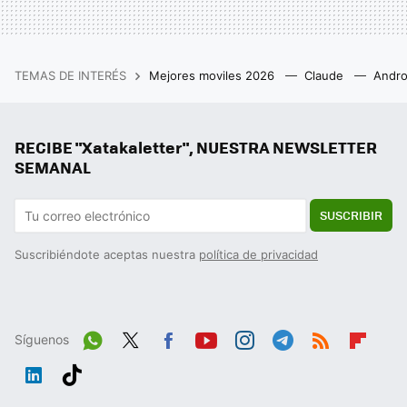
TEMAS DE INTERÉS
Mejores moviles 2026
Claude
Andro
RECIBE "Xatakaletter", NUESTRA NEWSLETTER
SEMANAL
SUSCRIBIR
Suscribiéndote aceptas nuestra
política de privacidad
Síguenos
Wh
Twit
Fac
You
Inst
Tele
RSS
Flip
ats
ter
ebo
tub
agr
gra
boa
Link
Tikt