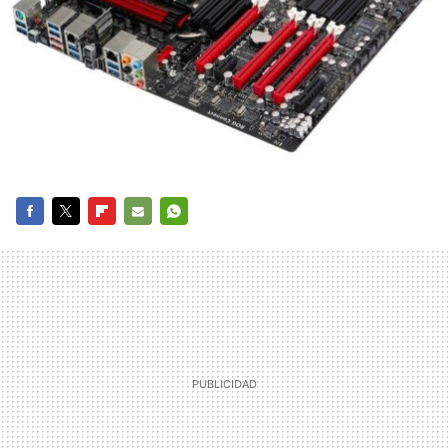
FACEBOOK
TWITTER
FLIPBOARD
E-
WHATSAPP
MAIL