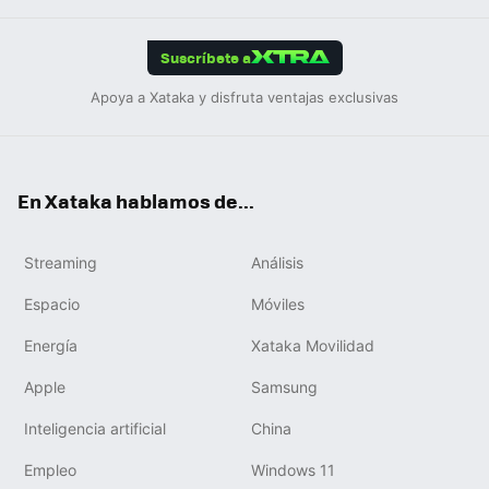
App
ok
e
am
m
rd
edIn
ok
Suscríbete a
Apoya a Xataka y disfruta ventajas exclusivas
En Xataka hablamos de...
Streaming
Análisis
Espacio
Móviles
Energía
Xataka Movilidad
Apple
Samsung
Inteligencia artificial
China
Empleo
Windows 11