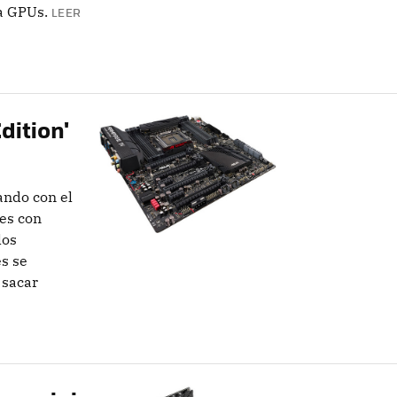
a GPUs.
LEER
dition'
ando con el
les con
los
s se
 sacar