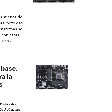
s sueños de
sas, pero eso
 sistemas se
 con estas
R MÁS »
 base:
a la
s
e con un
B250 Mining