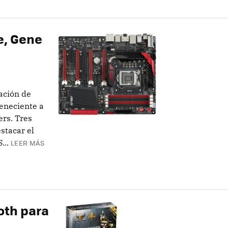
e, Gene
ación de
teneciente a
ers. Tres
stacar el
...
LEER MÁS
oth para