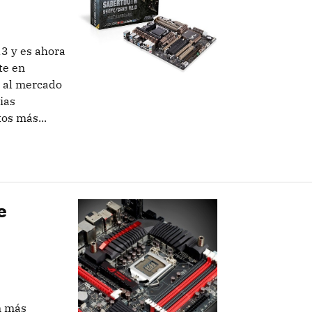
3 y es ahora
te en
 al mercado
ias
os más...
e
a
n más