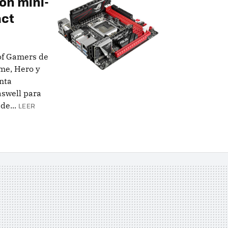
on mini-
act
of Gamers de
eme, Hero y
nta
aswell para
de...
LEER