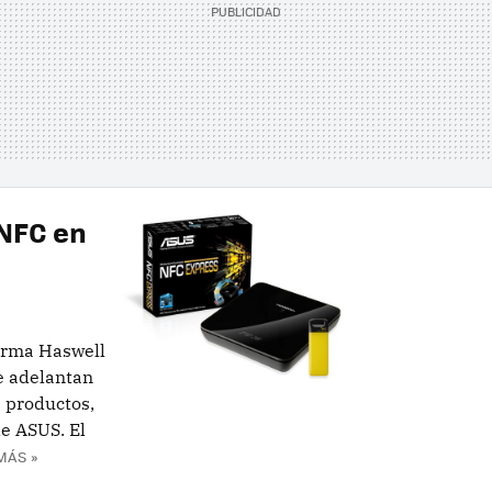
 NFC en
orma Haswell
se adelantan
s productos,
e ASUS. El
MÁS »