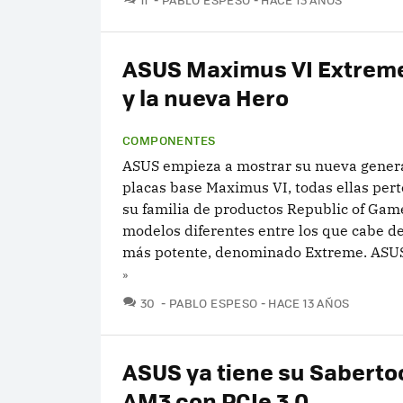
ASUS Maximus VI Extrem
y la nueva Hero
COMPONENTES
ASUS empieza a mostrar su nueva gener
placas base Maximus VI, todas ellas per
su familia de productos Republic of Gam
modelos diferentes entre los que cabe de
más potente, denominado Extreme. ASUS
»
COMENTARIOS
30
PABLO ESPESO
HACE 13 AÑOS
ASUS ya tiene su Saberto
AM3 con PCIe 3.0