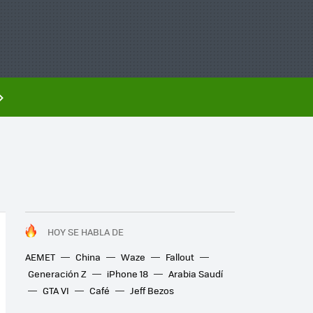
HOY SE HABLA DE
AEMET
China
Waze
Fallout
Generación Z
iPhone 18
Arabia Saudí
GTA VI
Café
Jeff Bezos