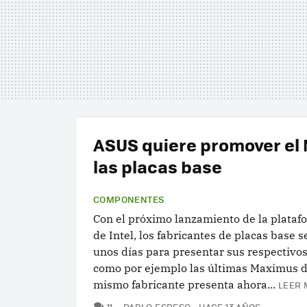
ASUS quiere promover el
las placas base
COMPONENTES
Con el próximo lanzamiento de la plataf
de Intel, los fabricantes de placas base 
unos días para presentar sus respectivo
como por ejemplo las últimas Maximus d
mismo fabricante presenta ahora...
LEER 
COMENTARIOS
11
PABLO ESPESO
HACE 13 AÑOS