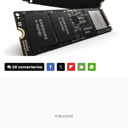
29 comentarios
FACEBOOK
TWITTER
FLIPBOARD
E-
WHATSAPP
MAIL