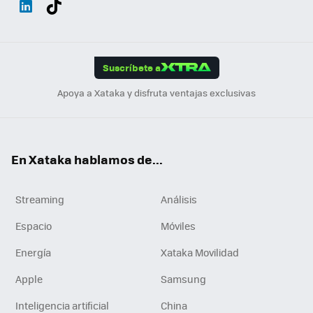
ats
ter
ebo
tub
agr
gra
boa
Link
Tikt
App
ok
e
am
m
rd
edI
ok
Suscríbete a
n
Apoya a Xataka y disfruta ventajas exclusivas
En Xataka hablamos de...
Streaming
Análisis
Espacio
Móviles
Energía
Xataka Movilidad
Apple
Samsung
Inteligencia artificial
China