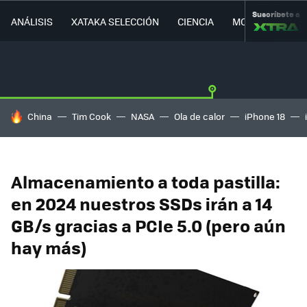
Suscríbete a
ANÁLISIS
XATAKA SELECCIÓN
CIENCIA
MOVILIDAD
HOY SE HABLA DE
China
Tim Cook
NASA
Ola de calor
iPhone 18
Almacenamiento a toda pastilla:
en 2024 nuestros SSDs irán a 14
GB/s gracias a PCIe 5.0 (pero aún
hay más)