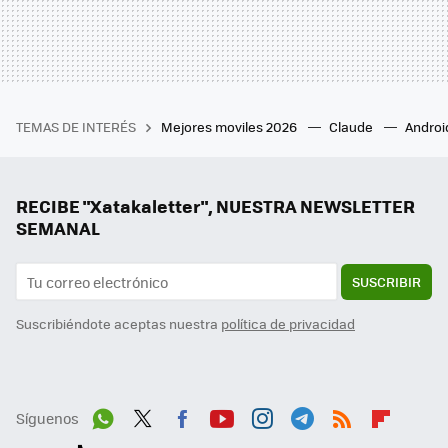
TEMAS DE INTERÉS
Mejores moviles 2026
Claude
Androi
RECIBE "Xatakaletter", NUESTRA NEWSLETTER
SEMANAL
SUSCRIBIR
Suscribiéndote aceptas nuestra
política de privacidad
Síguenos
Wh
Twit
Fac
You
Inst
Tele
RSS
Flip