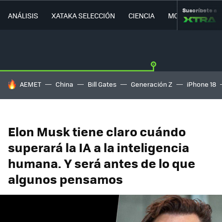
Suscríbete a
ANÁLISIS
XATAKA SELECCIÓN
CIENCIA
MOVILIDAD
HOY SE HABLA DE
AEMET
China
Bill Gates
Generación Z
iPhone 18
Elon Musk tiene claro cuándo
superará la IA a la inteligencia
humana. Y será antes de lo que
algunos pensamos