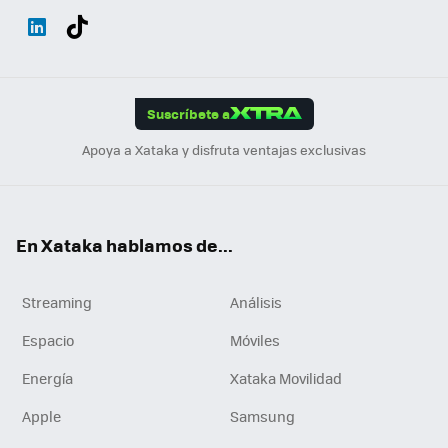
Wh
Twit
Fac
You
Inst
Tele
RSS
Flip
ats
ter
ebo
tub
agr
gra
boa
Link
Tikt
App
ok
e
am
m
rd
edI
ok
Suscríbete a
n
Apoya a Xataka y disfruta ventajas exclusivas
En Xataka hablamos de...
Streaming
Análisis
Espacio
Móviles
Energía
Xataka Movilidad
Apple
Samsung