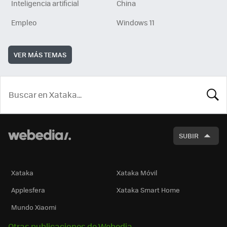
Inteligencia artificial
China
Empleo
Windows 11
VER MÁS TEMAS
BUSCA
SUBIR
Xataka
Xataka Móvil
Applesfera
Xataka Smart Home
Mundo Xiaomi
Otras publicaciones de Webedia