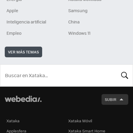
Apple
Samsung
Inteligencia artificial
China
Empleo
Windows 11
VER MÁS TEMAS
BUSCA
SUBIR
Xataka
Xataka Móvil
Applesfera
Xataka Smart Home