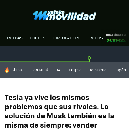
Suscríbete a
PRUEBAS DE COCHES
CIRCULACION
TRUCOS MOTOR
HOY SE HABLA DE
China
Elon Musk
IA
Eclipse
Miniserie
Japón
Tesla ya vive los mismos
problemas que sus rivales. La
solución de Musk también es la
misma de siempre: vender