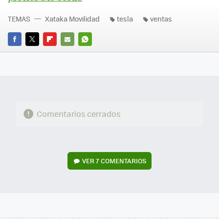
TEMAS
Xataka Movilidad
tesla
ventas
FACEBOOK
TWITTER
FLIPBOARD
E-
WHATSAPP
MAIL
Comentarios cerrados
VER
7 COMENTARIOS