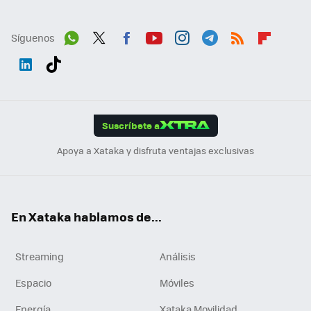
Síguenos
Wh
Twit
Fac
You
Inst
Tele
RSS
Flip
ats
ter
ebo
tub
agr
gra
boa
Link
Tikt
App
ok
e
am
m
rd
edI
ok
Suscríbete a
n
Apoya a Xataka y disfruta ventajas exclusivas
En Xataka hablamos de...
Streaming
Análisis
Espacio
Móviles
Energía
Xataka Movilidad