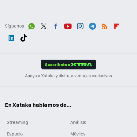
Síguenos
Wh
Twit
Fac
You
Inst
Tele
RSS
Flip
ats
ter
ebo
tub
agr
gra
boa
Link
Tikt
App
ok
e
am
m
rd
edI
ok
Suscríbete a
n
Apoya a Xataka y disfruta ventajas exclusivas
En Xataka hablamos de...
Streaming
Análisis
Espacio
Móviles