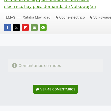
eléctrico, hay poca demanda de Volkswagen
TEMAS
Xataka Movilidad
Coche eléctrico
Volkswag
FACEBOOK
TWITTER
FLIPBOARD
E-
WHATSAPP
MAIL
Comentarios cerrados
VER
48 COMENTARIOS