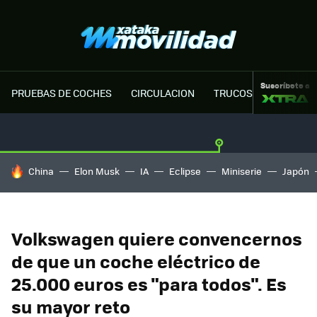
Suscríbete a
PRUEBAS DE COCHES
CIRCULACION
TRUCOS MOTOR
HOY SE HABLA DE
China
Elon Musk
IA
Eclipse
Miniserie
Japón
Volkswagen quiere convencernos
de que un coche eléctrico de
25.000 euros es "para todos". Es
su mayor reto