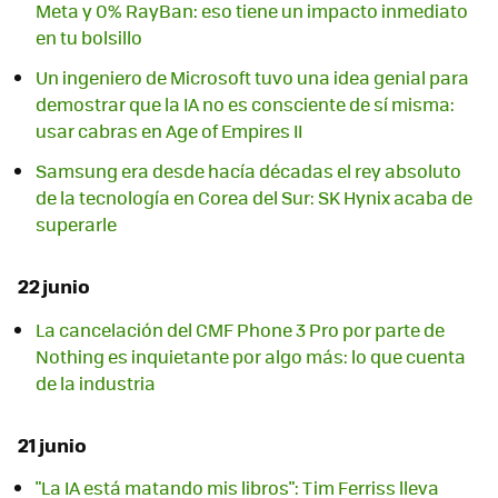
Meta y 0% RayBan: eso tiene un impacto inmediato
en tu bolsillo
Un ingeniero de Microsoft tuvo una idea genial para
demostrar que la IA no es consciente de sí misma:
usar cabras en Age of Empires II
Samsung era desde hacía décadas el rey absoluto
de la tecnología en Corea del Sur: SK Hynix acaba de
superarle
22 junio
La cancelación del CMF Phone 3 Pro por parte de
Nothing es inquietante por algo más: lo que cuenta
de la industria
21 junio
"La IA está matando mis libros": Tim Ferriss lleva