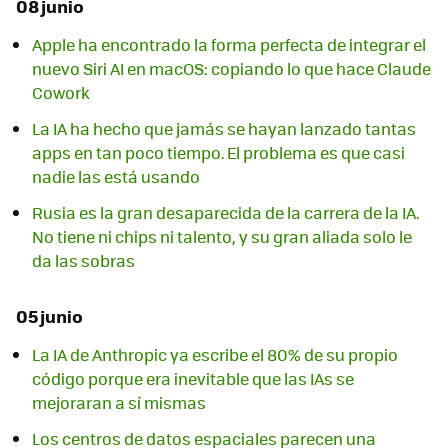
08 junio
Apple ha encontrado la forma perfecta de integrar el
nuevo Siri AI en macOS: copiando lo que hace Claude
Cowork
La IA ha hecho que jamás se hayan lanzado tantas
apps en tan poco tiempo. El problema es que casi
nadie las está usando
Rusia es la gran desaparecida de la carrera de la IA.
No tiene ni chips ni talento, y su gran aliada solo le
da las sobras
05 junio
La IA de Anthropic ya escribe el 80% de su propio
código porque era inevitable que las IAs se
mejoraran a sí mismas
Los centros de datos espaciales parecen una