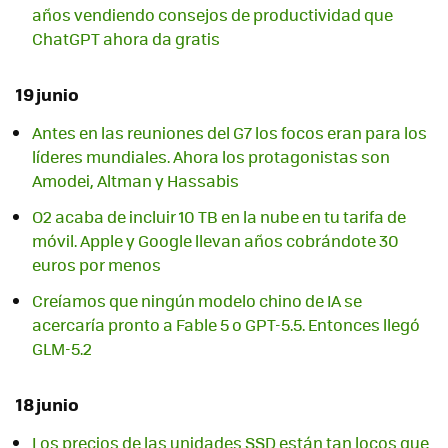
años vendiendo consejos de productividad que
ChatGPT ahora da gratis
19 junio
Antes en las reuniones del G7 los focos eran para los
líderes mundiales. Ahora los protagonistas son
Amodei, Altman y Hassabis
O2 acaba de incluir 10 TB en la nube en tu tarifa de
móvil. Apple y Google llevan años cobrándote 30
euros por menos
Creíamos que ningún modelo chino de IA se
acercaría pronto a Fable 5 o GPT-5.5. Entonces llegó
GLM-5.2
18 junio
Los precios de las unidades SSD están tan locos que