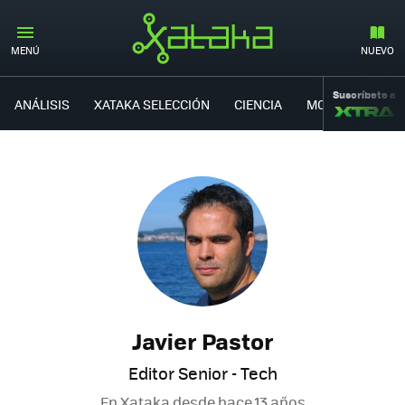
MENÚ
NUEVO
Suscríbete a
ANÁLISIS
XATAKA SELECCIÓN
CIENCIA
MOVILIDAD
Javier Pastor
Editor Senior - Tech
En Xataka desde
hace 13 años