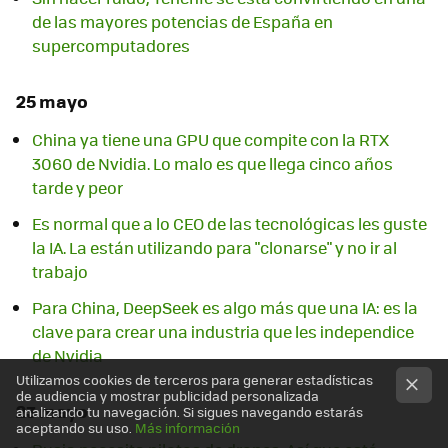
de las mayores potencias de España en
supercomputadores
25 mayo
China ya tiene una GPU que compite con la RTX
3060 de Nvidia. Lo malo es que llega cinco años
tarde y peor
Es normal que a lo CEO de las tecnológicas les guste
la IA. La están utilizando para "clonarse" y no ir al
trabajo
Para China, DeepSeek es algo más que una IA: es la
clave para crear una industria que les independice
de Nvidia
Utilizamos cookies de terceros para generar estadísticas
de audiencia y mostrar publicidad personalizada
23 mayo
analizando tu navegación. Si sigues navegando estarás
aceptando su uso.
Más información